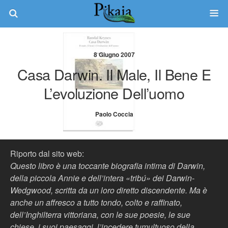
8 Giugno 2007
Casa Darwin. Il Male, Il Bene E
L’evoluzione Dell’uomo
Paolo Coccia
Riporto dal sito web:
Questo libro è una toccante biografia intima di Darwin,
della piccola Annie e dell’intera «tribú» dei Darwin-
Wedgwood, scritta da un loro diretto discendente. Ma è
anche un affresco a tutto tondo, colto e raffinato,
dell’Inghilterra vittoriana, con le sue poesie, le sue
chiese, i suoi paesaggi, l’incedere tumultuoso della