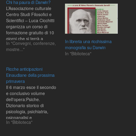
Chi ha paura di Darwin?
L’Associazione culturale
Centro Studi Filosofici e
Scientifici – Luca Cicchitti
organizza un corso di
formazione gratuito di 10
giorni che si terrà a
In libreria una ricchissima
In "Convegni, conferenze,
Cisterna di Latina dal 30
monografia su Darwin
mostre..."
gennaio all’8 febbraio. Il
In "Biblioteca"
corso si intitola: Chi ha
paura di Darwin? Storia
dell’evoluzione
Ricche anticipazioni
nell’universo. Conducono il
Einaudiane della prossima
corso il Prof. Gilberto
primavera
Corbellini…
Il 6 marzo esce il secondo
e conclusivo volume
dell'opera:Psiche.
Dizionario storico di
psicologia, psichiatria,
psicoanalisi e
In "Biblioteca"
neuroscienze. A cura di
Francesco Barale, Mauro
Bertani, Vittorio Gallese,