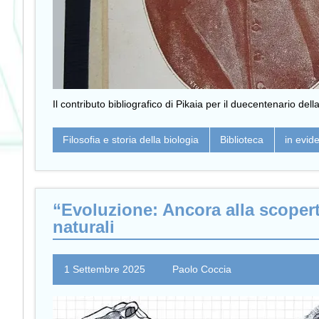
Il contributo bibliografico di Pikaia per il duecentenario del
Filosofia e storia della biologia
Biblioteca
in evid
“Evoluzione: Ancora alla scopert
naturali
1 Settembre 2025
Paolo Coccia