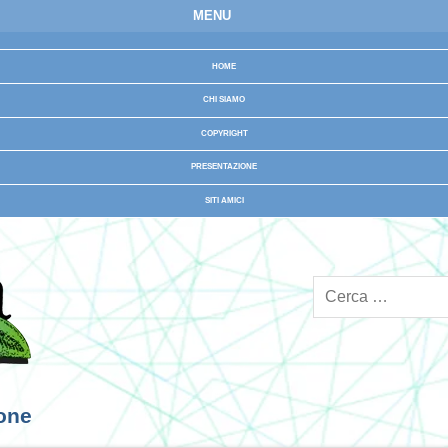
MENU
HOME
CHI SIAMO
COPYRIGHT
PRESENTAZIONE
SITI AMICI
ione