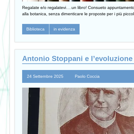
Regalate e/o regalatevi….un libro! Consueto appuntamento con 
alla botanica, senza dimenticare le proposte per i più picco
Biblioteca
in evidenza
Antonio Stoppani e l’evoluzione
24 Settembre 2025
Paolo Coccia