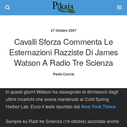
27 Ottobre 2007
Cavalli Sforza Commenta Le
Esternazioni Razziste Di James
Watson A Radio Tre Scienza
Paolo Coccia
In questi giorni Watson ha rassegnato le dimissioni dagli
ultimi incarichi che aveva mantenuto al Cold Spring
Harbor Lab. Ecco il testo riportato dal
New York Times
Sempre su Radi tre Scienza (19 ottobre) ascoltate anche