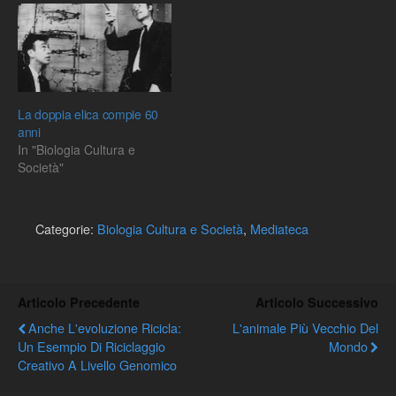
Antropologia Molecolare,
Università degli Studi Tor
Vergata, Roma:
"Generato…
La doppia elica compie 60
anni
In "Biologia Cultura e
Società"
Categorie:
Biologia Cultura e Società
,
Mediateca
Articolo Precedente
Articolo Successivo
Anche L'evoluzione Ricicla:
L'animale Più Vecchio Del
Un Esempio Di Riciclaggio
Mondo
Creativo A Livello Genomico