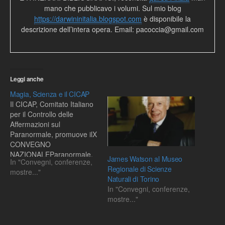
mano che pubblicavo i volumi. Sul mio blog
https://darwininitalia.blogspot.com
è disponibile la
descrizione dell’intera opera. Email: pacoccia@gmail.com
Leggi anche
Magia, Scienza e il CICAP
Il CICAP, Comitato Italiano
per il Controllo delle
Affermazioni sul
Paranormale, promuove ilX
CONVEGNO
NAZIONALEParanormale,
James Watson al Museo
In "Convegni, conferenze,
Watson? Indagini
Regionale di Scienze
mostre..."
scientifiche su misteri,
Naturali di Torino
crimini, magie ed enigmiil 7
In "Convegni, conferenze,
e 8 Ottobre 2006 al Teatro
mostre..."
Verdi di Padova.Tra gli altri
interventi segnalo:Olga
Rickards, docente di