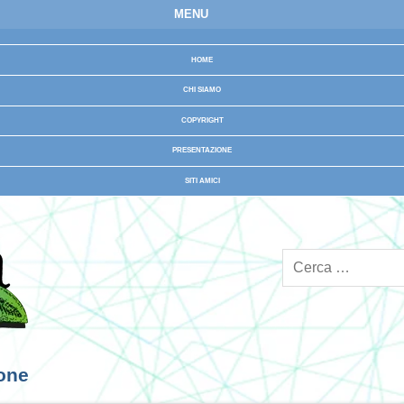
MENU
HOME
CHI SIAMO
COPYRIGHT
PRESENTAZIONE
SITI AMICI
ione