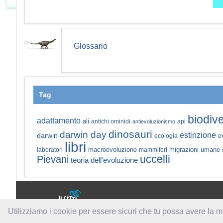
Glossario
Tag
biodive
adattamento
ali
antichi ominidi
api
antievoluzionismo
dinosauri
darwin day
estinzione
darwin
e
ecologia
libri
macroevoluzione
migrazioni umane
laboratori
mammiferi
uccelli
Pievani
teoria dell'evoluzione
a cura di:
Utilizziamo i cookie per essere sicuri che tu possa avere la m