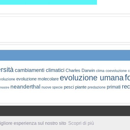
rsità
cambiamenti climatici
Charles Darwin
clima
coevoluzione
c
f
evoluzione umana
evoluzione molecolare
voluzione
rec
neanderthal
primati
pesci
piante
nuove specie
predazione
mostre
igliore esperienza sul nostro sito
Scopri di più