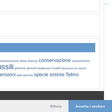
conservazione
omunicazione della scienza
creazionismo
ossili
genoma
genomi
insetti
ibridazione
interazioni tra specie
ensioni
specie estinte
Telmo
speciazione
© 2006-2026 Pikaia | e-mail:
info@pikaia.eu
Rifiuta
Accetta i cookies