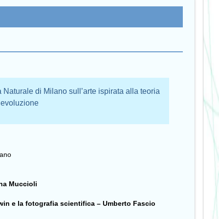
Naturale di Milano sull’arte ispirata alla teoria
l’evoluzione
lano
ina Muccioli
n e la fotografia scientifica
– Umberto Fascio