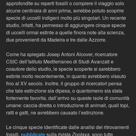
approfondite su reperti fossili o compiere il viaggio solo
alcune centinaia di anni prima, avrebbe potuto scoprire
specie di uccelli indigeni molto più singolari. Un recente
studio, infatti, ha permesso di aggiungere cinque specie
di uccelli ormai estinte a quelle finora note alla scienza,
due provenienti da Madeira e tre dalle Azzorre.
Come ha spiegato Josep Antoni Alcover, ricercatore
CSIC dell’Istituto Mediterraneo di Studi Avanzati e
coautore dello studio, le specie scoperte si sarebbero
estinte molto recentemente, in quanto avrebbero vissuto
fino al XV secolo. Inoltre, il gruppo di ricercatori pensa
che tale estinzione sia dipesa, o quantomeno sia stata
fortemente favorita, dall’arrivo su queste isole di comunità
umane: caccia diretta o introduzione di animali, quali topi,
ratti e gatti, ne avrebbero causato l’estinzione.
Le cinque specie identificate dalle analisi dei ritrovamenti
fossili,
pubblicate
sulla rivista
Zootaxa
, sono tutte