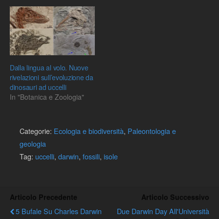
Dalla lingua al volo. Nuove
rivelazioni sull’evoluzione da
dinosauri ad uccelli
In "Botanica e Zoologia"
Categorie:
Ecologia e biodiversità
,
Paleontologia e
geologia
Tag:
uccelli
,
darwin
,
fossili
,
isole
Articolo Precedente
Articolo Successivo
5 Bufale Su Charles Darwin
Due Darwin Day All'Università