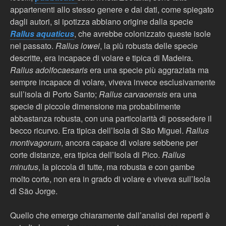
appartenenti allo stesso genere e dai dati, come spiegato
dagli autori, si ipotizza abbiano origine dalla specie
Rallus aquaticus
, che avrebbe colonizzato queste isole
nel passato.
Rallus lowei
, la più robusta delle specie
descritte, era incapace di volare e tipica di Madeira.
Rallus adolfocaesaris
era una specie più aggraziata ma
sempre incapace di volare, viveva invece esclusivamente
sull’isola di Porto Santo;
Rallus carvaoensis
era una
specie di piccole dimensione ma probabilmente
abbastanza robusta, con una particolarità di possedere il
becco ricurvo. Era tipica dell’Isola di São Miguel.
Rallus
montivagorum
, ancora capace di volare sebbene per
corte distanze, era tipica dell’Isola di Pico.
Rallus
minutus
, la piccola di tutte, ma robusta e con gambe
molto corte, non era in grado di volare e viveva sull’Isola
di São Jorge.
Quello che emerge chiaramente dall’analisi dei reperti è