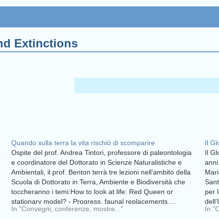
nd Extinctions
Quando sulla terra la vita rischiò di scomparire
Il G
o
Ospite del prof. Andrea Tintori, professore di paleontologia
Il G
e coordinatore del Dottorato in Scienze Naturalistiche e
anni
Ambientali, il prof. Benton terrà tre lezioni nell’ambito della
Mari
Scuola di Dottorato in Terra, Ambiente e Biodiversità che
Sant
:
toccheranno i temi:How to look at life: Red Queen or
per 
stationary model? - Progress, faunal replacements,…
dell
In "Convegni, conferenze, mostre..."
In "