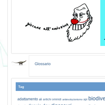
Glossario
Tag
biodive
adattamento
ali
antichi ominidi
api
antievoluzionismo