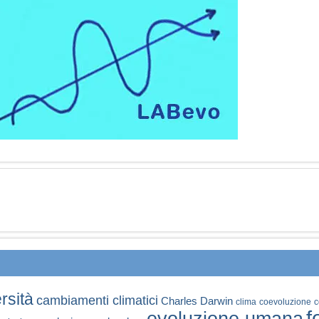
rsità
cambiamenti climatici
Charles Darwin
clima
coevoluzione
c
f