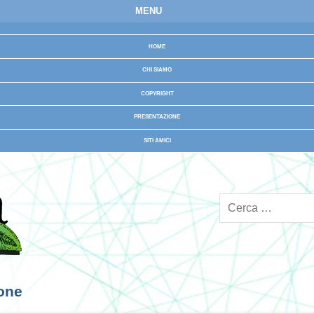
MENU
HOME
CHI SIAMO
COPYRIGHT
PRESENTAZIONE
SITI AMICI
ione