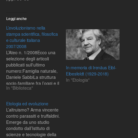
Leggi anche
L’evoluzionismo nella
stampa scientifica, filosofica
e culturale italiana
2007/2008
L’Ateo n. 1/2008Ecco una
selezione degli articoli
pubblicati sull'ultimo
In memoria di Irenäus Eibl-
numero:Famiglia naturale,
Eibesfeldt (1929-2018)
Daniele SabbiLa struttura
In "Etologia"
socio-familiare fra l’oggi e il
In "Biblioteca"
domani: le conoscenze
etnografiche per le scelte
del domani, Brunetto
Etologia ed evoluzione
ChiarelliEvoluzione della
L’altruismo? Arma vincente
famiglia umana, Ruggero
contro parassiti e truffaldini.
RuggeriSalti ontologici.
Emerge da uno studio
Darwinismo, evoluzionismo
condotto dall’Istituto di
e scienze sociali, Maria
scienze e tecnologie della