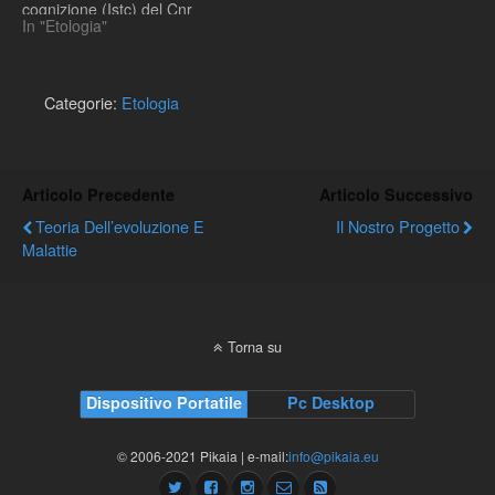
TurchettoAntropologia
cognizione (Istc) del Cnr
culturale e antropologia
In "Etologia"
sui pipistrelli vampiri,
biologica: il mito della…
maestri in questa strategia
nel gruppo. Leggete il testo
sul sito del
Categorie:
Etologia
Articolo Precedente
Articolo Successivo
Teoria Dell’evoluzione E
Il Nostro Progetto
Malattie
Torna su
Dispositivo Portatile
Pc Desktop
© 2006-2021 Pikaia | e-mail:
info@pikaia.eu