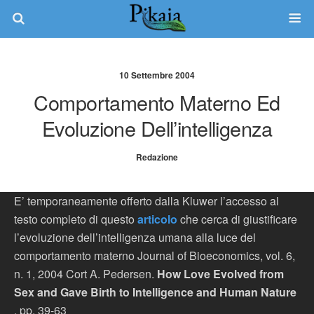
10 Settembre 2004
Comportamento Materno Ed
Evoluzione Dell’intelligenza
Redazione
E’ temporaneamente offerto dalla Kluwer l’accesso al
testo completo di questo
articolo
che cerca di giustificare
l’evoluzione dell’intelligenza umana alla luce del
comportamento materno Journal of Bioeconomics, vol. 6,
n. 1, 2004 Cort A. Pedersen.
How Love Evolved from
Sex and Gave Birth to Intelligence and Human Nature
, pp. 39-63