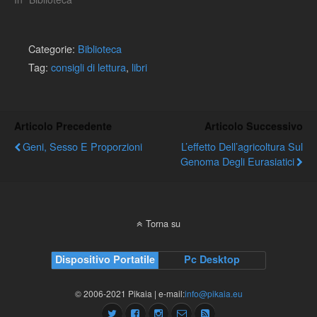
Categorie:
Biblioteca
Tag:
consigli di lettura
,
libri
Articolo Precedente
Articolo Successivo
Geni, Sesso E Proporzioni
L’effetto Dell’agricoltura Sul
Genoma Degli Eurasiatici
Torna su
Dispositivo Portatile
Pc Desktop
© 2006-2021 Pikaia | e-mail:
info@pikaia.eu