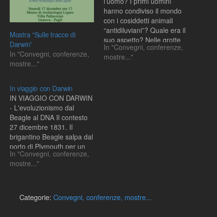
l’uomo? I primi uomini
hanno condiviso il mondo
con i cosiddetti animali
“antidiluviani”? Quale era il
Mostra “Sulle tracce di
suo aspetto? Nelle grotte
Darwin”
In "Convegni, conferenze,
della Liguria ha inizio a
In "Convegni, conferenze,
mostre..."
partire dalla metà dell’800 il
mostre..."
lavoro di ricercatori e
collezionisti per rispondere
ai grandi interrogativi
In viaggio con Darwin
sollevati dalle idee di
IN VIAGGIO CON DARWIN
Darwin…
- L'evoluzionismo dal
Beagle al DNA Il contesto
27 dicembre 1831. Il
brigantino Beagle salpa dal
porto di Plymouth per un
In "Convegni, conferenze,
viaggio intorno al mondo
mostre..."
che durerà quasi 5 anni. A
bordo troviamo il capitano
Robert Fitz-Roy e un
ragazzo di 22 anni salpato
Categorie:
Convegni, conferenze, mostre...
in qualità…