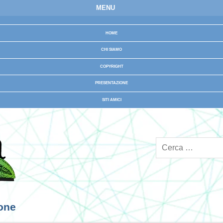
MENU
HOME
CHI SIAMO
COPYRIGHT
PRESENTAZIONE
SITI AMICI
ione