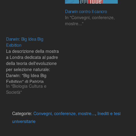
Darwin contro il cancro
In "Convegni, conferenze,
mostre..."
Darwin: Big Idea Big
Exibition
La descrizione della mostra
a Londra dedicata al padre
della teoria dell'evoluzione
per selezione naturale:
Darwin: "Big Idea Big
Exibition" di Patrizia
In "Biologia Cultura e
Martellini. Da sotto
Società"
scaricate l'intero testo.Da
qui si accede al sito della
mostra.
Categorie:
Convegni, conferenze, mostre...
,
Inediti e tesi
universitarie