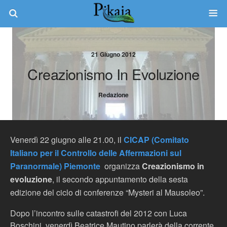
21 Giugno 2012
Creazionismo In Evoluzione
Redazione
Venerdì 22 giugno alle 21.00, il
CICAP (Comitato
Italiano per il Controllo delle Affermazioni sul
Paranormale) Piemonte
organizza
Creazionismo in
evoluzione
, il secondo appuntamento della sesta
edizione del ciclo di conferenze “Mysteri al Mausoleo”.
Dopo l’incontro sulle catastrofi del 2012 con Luca
Boschini, venerdì Beatrice Mautino parlerà della corrente