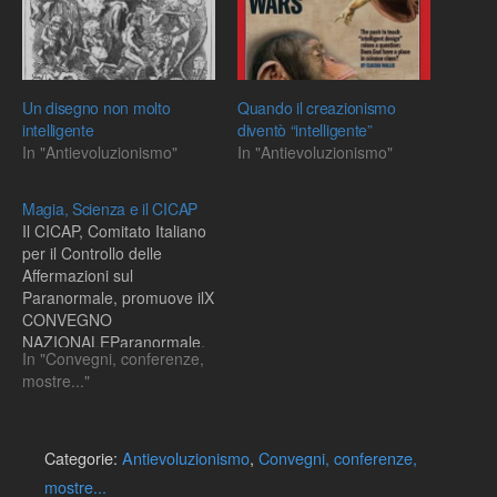
Un disegno non molto
Quando il creazionismo
intelligente
diventò “intelligente”
In "Antievoluzionismo"
In "Antievoluzionismo"
Magia, Scienza e il CICAP
Il CICAP, Comitato Italiano
per il Controllo delle
Affermazioni sul
Paranormale, promuove ilX
CONVEGNO
NAZIONALEParanormale,
In "Convegni, conferenze,
Watson? Indagini
mostre..."
scientifiche su misteri,
crimini, magie ed enigmiil 7
e 8 Ottobre 2006 al Teatro
Verdi di Padova.Tra gli altri
Categorie:
Antievoluzionismo
,
Convegni, conferenze,
interventi segnalo:Olga
mostre...