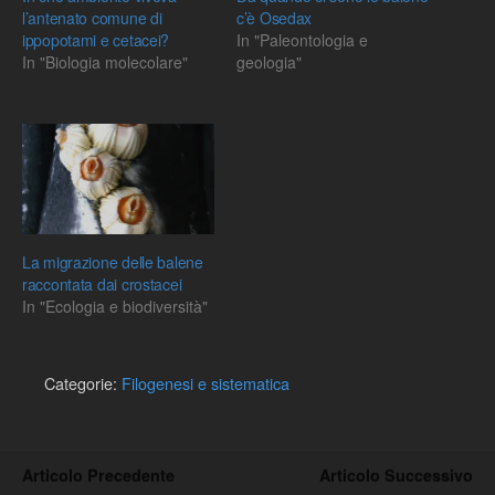
l’antenato comune di
c’è Osedax
ippopotami e cetacei?
In "Paleontologia e
In "Biologia molecolare"
geologia"
La migrazione delle balene
raccontata dai crostacei
In "Ecologia e biodiversità"
Categorie:
Filogenesi e sistematica
Articolo Precedente
Articolo Successivo