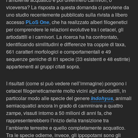
viceversa? La risposta a questa domanda ci perviene da
uno studio recentemente pubblicato sulla rivista a libero
accesso
PLoS One
, che ha realizzato alberi filogenetici
per comprendere le relazioni evolutive tra i cetacei, gli
artiodattili e i carnivori. La ricerca ha ha confrontato,
identificando similitudini e differenze tra coppie di taxa,
661 caratteri morfologici e comportamentali e 49
sequenze geniche di 81 specie (33 esistenti e 48 estinte)
appartenenti ai gruppi citati sopra.
I risultati (come si può vedere nell’immagine) pongono i
cetacei filogeneticamente molto vicini agli artiodattili, in
particolar modo alle specie del genere
Indohyus
, animali
semiacquatici ancora in grado di camminare a quattro
zampe, vissuti intorno a 50 milioni di anni fa, che
rappresenterebbero l’inizio della transizione tra
l’ambiente terrestre e quello completamente acquatico.
Tra le specie odierne, invece, gli ippopotami sono gli