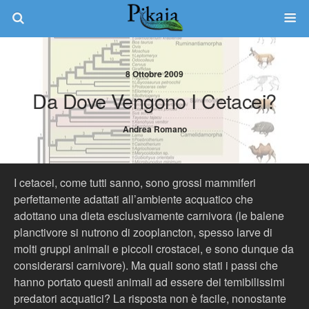
8 Ottobre 2009
Da Dove Vengono I Cetacei?
Andrea Romano
I cetacei, come tutti sanno, sono grossi mammiferi
perfettamente adattati all’ambiente acquatico che
adottano una dieta esclusivamente carnivora (le balene
planctivore si nutrono di zooplancton, spesso larve di
molti gruppi animali e piccoli crostacei, e sono dunque da
considerarsi carnivore). Ma quali sono stati i passi che
hanno portato questi animali ad essere dei temibilissimi
predatori acquatici? La risposta non è facile, nonostante