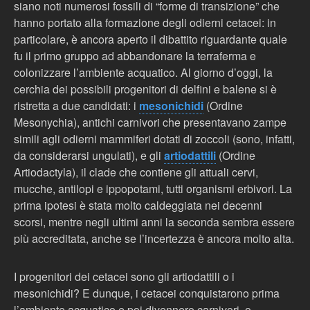
siano noti numerosi fossili di “forme di transizione” che
hanno portato alla formazione degli odierni cetacei: in
particolare, è ancora aperto il dibattito riguardante quale
fu il primo gruppo ad abbandonare la terraferma e
colonizzare l’ambiente acquatico. Al giorno d’oggi, la
cerchia dei possibili progenitori di delfini e balene si è
ristretta a due candidati: i
mesonichidi
(Ordine
Mesonychia), antichi carnivori che presentavano zampe
simili agli odierni mammiferi dotati di zoccoli (sono, infatti,
da considerarsi ungulati), e gli
artiodattili
(Ordine
Artiodactyla), il clade che contiene gli attuali cervi,
mucche, antilopi e ippopotami, tutti organismi erbivori. La
prima ipotesi è stata molto caldeggiata nei decenni
scorsi, mentre negli ultimi anni la seconda sembra essere
più accreditata, anche se l’incertezza è ancora molto alta.
I progenitori dei cetacei sono gli artiodattili o i
mesonichidi? E dunque, i cetacei conquistarono prima
l’ambiente acquatico e poi divennero carnivori, o