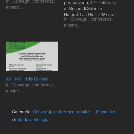
In "Convegni, conferenze,
promuovono, il 21 febbraio,
mostre..."
al Museo di Scienze
Naturali (via Giolitti 36) ore
In "Convegni, conferenze,
15.30-18, il convegno
mostre..."
“Darwin oltre i confini”
Alle radici della Biologia
In "Convegni, conferenze,
mostre..."
Categorie:
Convegni, conferenze, mostre...
,
Filosofia e
storia della biologia