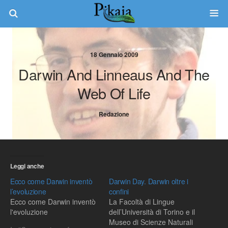
18 Gennaio 2009
Darwin And Linneaus And The
Web Of Life
Redazione
Leggi anche
Ecco come Darwin inventò
Darwin Day. Darwin oltre i
l’evoluzione
confini
Ecco come Darwin inventò
La Facoltà di Lingue
l'evoluzione
dell’Università di Torino e il
Museo di Scienze Naturali