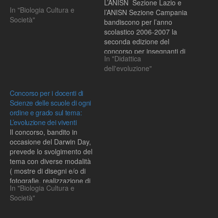
L’ANISN Sezione Lazio e
In "Biologia Cultura e
l’ANISN Sezione Campania
Società"
bandiscono per l’anno
scolastico 2006-2007 la
seconda edizione del
concorso per insegnanti di
In "Didattica
Scienze di scuola primaria
dell'evoluzione"
e secondaria sul tema
dell’evoluzione biologica.
Concorso per i docenti di
Scienze delle scuole di ogni
ordine e grado sul tema:
L’evoluzione dei viventi
Il concorso, bandito in
occasione del Darwin Day,
prevede lo svolgimento del
tema con diverse modalità
( mostre di disegni e/o di
fotografie, realizzazione di
In "Biologia Cultura e
CD, perfomance teatrali o
Società"
di altre forme creative,
esperienze di laboratorio,