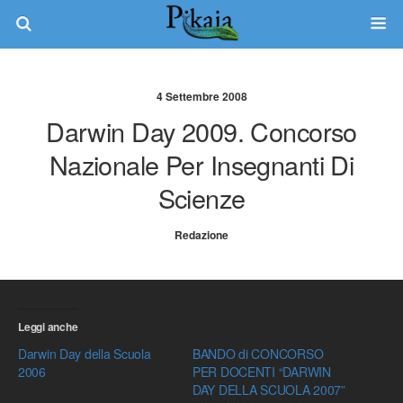
4 Settembre 2008
Darwin Day 2009. Concorso
Nazionale Per Insegnanti Di
Scienze
Redazione
Leggi anche
Darwin Day della Scuola
BANDO di CONCORSO
2006
PER DOCENTI “DARWIN
DAY DELLA SCUOLA 2007”