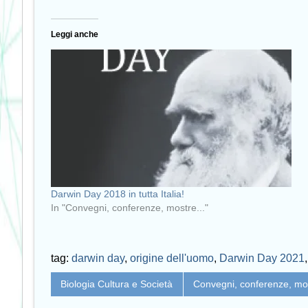
Leggi anche
Darwin Day 2018 in tutta Italia!
In "Convegni, conferenze, mostre..."
tag:
darwin day
,
origine dell'uomo
,
Darwin Day 2021
Biologia Cultura e Società
Convegni, conferenze, mos