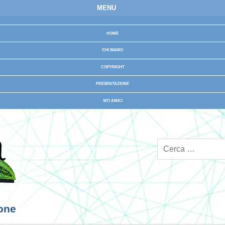
MENU
HOME
CHI SIAMO
COPYRIGHT
PRESENTAZIONE
SITI AMICI
ione