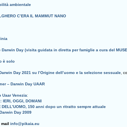
bilità ambientale
ALGHERO C’ERA IL MAMMUT NANO
inia
 Darwin Day (visita guidata in diretta per famiglie a cura del MUSE
o è solo
Darwin Day 2021 su l’Origine dell’uomo e la selezione sessuale
, c
ner – Darwin Day UAAR
lo Uaar Venezia
:
: IERI, OGGI, DOMANI
DELL’UOMO, 150 anni dopo un ritratto sempre attuale
l Darwin Day 2009
a mail
info@pikaia.eu