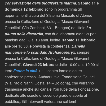
conservazione della biodiversità marina
.
Sabato 11 e
domenica 12 febbraio
sono in programma gli
appuntamenti a cura del Sistema Museale di Ateneo
presso la Collezione di Geologia “Museo Giovanni
Capellini” (Via Zamboni, 63 – Bologna) dal titolo
La
piuma della discordia
, con due laboratori didattici per
bambini dagli 8 ai 10 anni. Inoltre,
sabato 11 febbraio
alle ore 16.30, è prevista la conferenza:
L’anello
mancante e lo scandalo Archaeopteryx
, sempre
presso la Collezione di Geologia ”Museo Giovanni
Capellini”.
Giovedì 23 febbraio
dalle 10.00 alle 12.00 si
terrà
Fauna in città
, un incontro formato da tre
conferenze presso l’Auditorium di Fondazione Golinelli
(Via Paolo Nanni Costa, 14 – Bologna), che verranno
trasmesse anche sul canale YouTube della Fondazione,
dedicate alle scuole di secondo grado e aperte al
pubblico,. Gli interventi verteranno sui temi