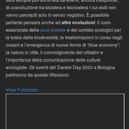
di coevoluzione tra biosfera e tecnosfera i cui esiti non
vanno percepiti solo in senso negativo. È possibile
pertanto pensare anche ad
altre evoluzioni
: il ruolo
essenziale delle
aree protette
e dei corridoi ecologici per
la tutela della biodiversità; le trasformazioni in corso negli
oceani e l’emergenza di nuove forme di “blue economy”;
la natura in città, il coinvolgimento dei cittadini e
l’importanza della comunicazione delle culture
ecologiste. Gli eventi del Darwin Day 2023 a Bologna
partiranno da queste riflessioni.
View Fullscreen
Skip
to
PDF
content