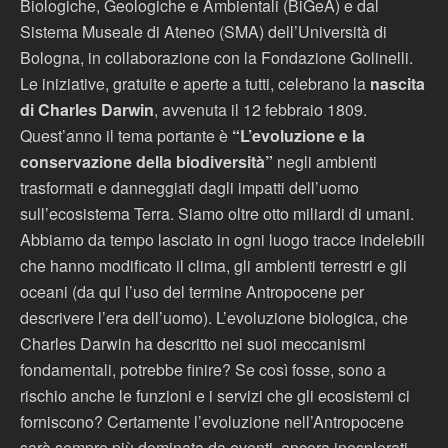
Biologiche, Geologiche e Ambientali (BiGeA) e dal
Sistema Museale di Ateneo (SMA) dell’Università di
Bologna, in collaborazione con la Fondazione Golinelli.
Le iniziative, gratuite e aperte a tutti, celebrano la
nascita
di Charles Darwin
, avvenuta il 12 febbraio 1809.
Quest’anno il tema portante è
“L’evoluzione e la
conservazione della biodiversità”
negli ambienti
trasformati e danneggiati dagli impatti dell’uomo
sull’ecosistema Terra. Siamo oltre otto miliardi di umani.
Abbiamo da tempo lasciato in ogni luogo tracce indelebili
che hanno modificato il clima, gli ambienti terrestri e gli
oceani (da qui l’uso del termine Antropocene per
descrivere l’era dell’uomo). L’evoluzione biologica, che
Charles Darwin ha descritto nei suoi meccanismi
fondamentali, potrebbe finire? Se così fosse, sono a
rischio anche le funzioni e i servizi che gli ecosistemi ci
forniscono? Certamente l’evoluzione nell’Antropocene
sarà sempre più dominata da eventi, ancora inesplorati,