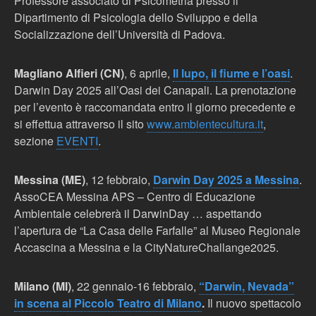
Professore associato di Psicometria presso il
Dipartimento di Psicologia dello Sviluppo e della
Socializzazione dell’Università di Padova.
Magliano Alfieri (CN)
, 6 aprile,
Il lupo, il fiume e l’oasi
.
Darwin Day 2025 all’Oasi dei Canapali. La prenotazione
per l’evento è raccomandata entro il giorno precedente e
si effettua attraverso il sito
www.ambientecultura.it
,
sezione
EVENTI
.
Messina (ME)
, 12 febbraio,
Darwin Day 2025 a Messina
.
AssoCEA Messina APS – Centro di Educazione
Ambientale celebrerà il DarwinDay … aspettando
l’apertura de “La Casa delle Farfalle” al Museo Regionale
Accascina a Messina e la CityNatureChallange2025.
Milano (MI)
, 22 gennaio-16 febbraio,
“Darwin, Nevada”
in scena al Piccolo Teatro di Milano
.
Il nuovo spettacolo