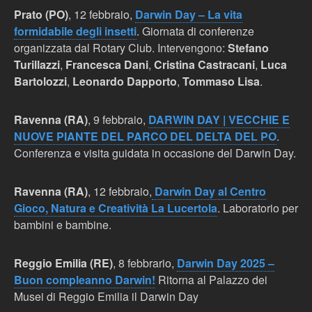
Prato (PO)
, 12 febbraio,
Darwin Day – La vita
formidabile degli insetti
. Giornata di conferenze
organizzata dal Rotary Club. Intervengono:
Stefano
Turillazzi
,
Francesca Dani
,
Cristina Castracani
,
Luca
Bartolozzi
,
Leonardo Dapporto
,
Tommaso Lisa
.
Ravenna (RA)
, 9 febbraio,
DARWIN DAY | VECCHIE E
NUOVE PIANTE DEL PARCO DEL DELTA DEL PO
.
Conferenza e visita guidata in occasione del Darwin Day.
Ravenna (RA)
, 12 febbraio,
Darwin Day al Centro
Gioco, Natura e Creatività La Lucertola
. Laboratorio per
bambini e bambine.
Reggio Emilia (RE)
, 8 febbrario,
Darwin Day 2025 –
Buon compleanno Darwin!
Ritorna al Palazzo dei
Musei di Reggio Emilia il Darwin Day