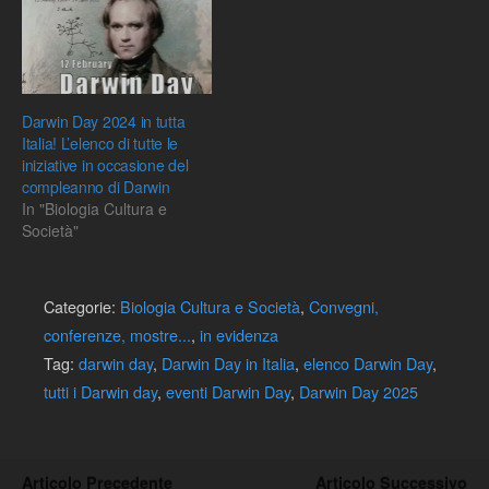
Darwin Day 2024 in tutta
Italia! L’elenco di tutte le
iniziative in occasione del
compleanno di Darwin
In "Biologia Cultura e
Società"
Categorie:
Biologia Cultura e Società
,
Convegni,
conferenze, mostre...
,
in evidenza
Tag:
darwin day
,
Darwin Day in Italia
,
elenco Darwin Day
,
tutti i Darwin day
,
eventi Darwin Day
,
Darwin Day 2025
Articolo Precedente
Articolo Successivo