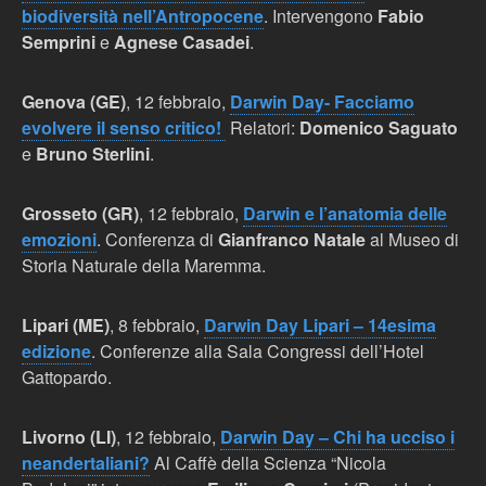
biodiversità nell’Antropocene
. Intervengono
Fabio
Semprini
e
Agnese Casadei
.
Genova (GE)
, 12 febbraio,
Darwin Day- Facciamo
evolvere il senso critico!
Relatori:
Domenico Saguato
e
Bruno Sterlini
.
Grosseto (GR)
, 12 febbraio,
Darwin e l’anatomia delle
emozioni
. Conferenza di
Gianfranco Natale
al Museo di
Storia Naturale della Maremma.
Lipari (ME)
, 8 febbraio,
Darwin Day Lipari – 14esima
edizione
. Conferenze alla Sala Congressi dell’Hotel
Gattopardo.
Livorno (LI)
, 12 febbraio,
Darwin Day – Chi ha ucciso i
neandertaliani?
Al Caffè della Scienza “Nicola