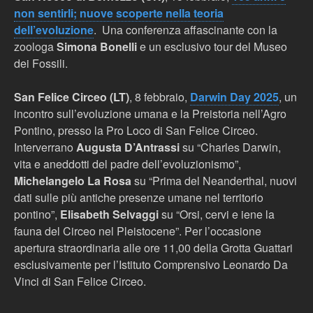
non sentirli; nuove scoperte nella teoria
dell’evoluzione
. Una conferenza affascinante con la
zoologa
Simona Bonelli
e un esclusivo tour del Museo
dei Fossili.
San Felice Circeo (LT)
, 8 febbraio,
Darwin Day 2025
, un
incontro sull’evoluzione umana e la Preistoria nell’Agro
Pontino, presso la Pro Loco di San Felice Circeo.
Interverrano
Augusta D’Antrassi
su “Charles Darwin,
vita e aneddotti del padre dell’evoluzionismo”,
Michelangelo La Rosa
su “Prima del Neanderthal, nuovi
dati sulle più antiche presenze umane nel territorio
pontino”,
Elisabeth Selvaggi
su “Orsi, cervi e iene la
fauna del Circeo nel Pleistocene”. Per l’occasione
apertura straordinaria alle ore 11,00 della Grotta Guattari
esclusivamente per l’Istituto Comprensivo Leonardo Da
Vinci di San Felice Circeo.