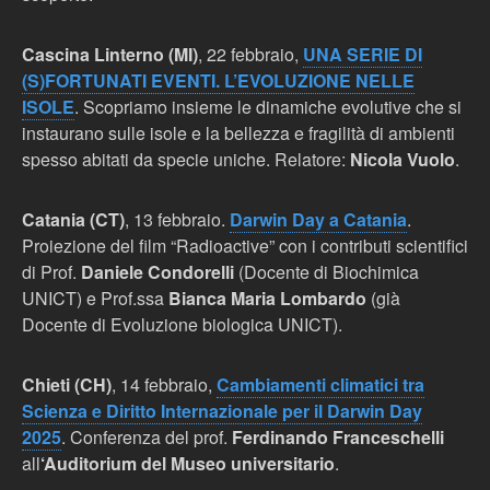
Cascina Linterno (MI)
, 22 febbraio,
UNA SERIE DI
(S)FORTUNATI EVENTI. L’EVOLUZIONE NELLE
ISOLE
. Scopriamo insieme le dinamiche evolutive che si
instaurano sulle isole e la bellezza e fragilità di ambienti
spesso abitati da specie uniche. Relatore:
Nicola Vuolo
.
Catania (CT)
, 13 febbraio.
Darwin Day a Catania
.
Proiezione del film “Radioactive” con i contributi scientifici
di Prof.
Daniele Condorelli
(Docente di Biochimica
UNICT) e Prof.ssa
Bianca Maria Lombardo
(già
Docente di Evoluzione biologica UNICT).
Chieti (CH)
, 14 febbraio,
Cambiamenti climatici tra
Scienza e Diritto Internazionale per il Darwin Day
2025
. Conferenza del prof.
Ferdinando Franceschelli
all
‘Auditorium del Museo universitario
.