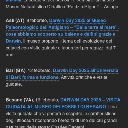
Museo Naturalistico Didattico “Patrizio Rigoni” – Asiago.
Asti (AT)
, 9 febbraio,
Darwin Day 2025 al Museo
Paleontologico dell’Astigiano – “Dalla terra al mare”:
cosa abbiamo scoperto su balene e delfini grazie a
Darwin
. Il museo propone il tema dell’evoluzione dei
cetacei con visite guidate e laboratori per ragazzi dai 7
anni.
Bari (BA)
, 12 febbraio,
Darwin Day 2025 all’Università
di Bari: forma e funzione
. Attività pratiche e visite
guidate.
Besano (VA)
, 16 febbraio,
DARWIN DAY 2025 – VISITA
GUIDATA AL MUSEO DEI FOSSILI DI BESANO
. Una
visita guidata che vi porterà a scoprire le caratteristiche
degli ittiosauri ricordando l’eredità di uno dei più grandi
naturalisti della storia: Charles Darwin!