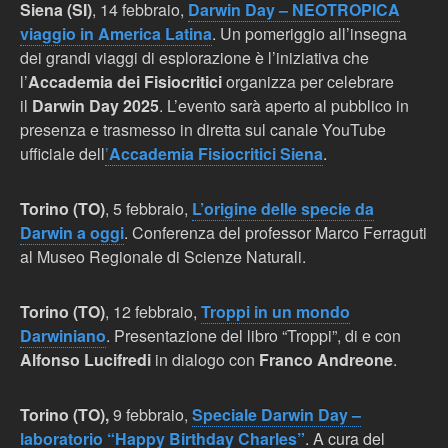
Siena (SI)
, 14 febbraio,
Darwin Day – NEOTROPICA
viaggio in America Latina
. Un pomeriggio all’insegna
dei grandi viaggi di esplorazione è l’iniziativa che
l’
Accademia dei Fisiocritici
organizza per celebrare
il
Darwin Day 2025
. L’evento sarà aperto al pubblico in
presenza e trasmesso in diretta sul canale YouTube
ufficiale dell
’
Accademia Fisiocritici Siena
.
Torino (TO)
, 5 febbraio,
L’origine delle specie da
Darwin a oggi
. Conferenza del professor Marco Ferraguti
al Museo Regionale di Scienze Naturali.
Torino (TO)
, 12 febbraio,
Troppi in un mondo
Darwiniano
. Presentazione del libro “Troppi”, di e con
Alfonso Lucifredi
in dialogo con
Franco Andreone
.
Torino (TO),
9 febbraio,
Speciale Darwin Day –
laboratorio “Happy Birthday Charles”
. A cura del