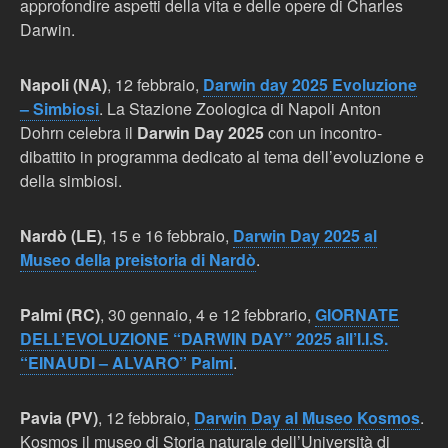
approfondire aspetti della vita e delle opere di Charles
Darwin.
Napoli (NA)
, 12 febbraio,
Darwin day 2025 Evoluzione
– Simbiosi
. La Stazione Zoologica di Napoli Anton
Dohrn celebra il
Darwin Day 2025
con un incontro-
dibattito in programma dedicato al tema dell’evoluzione e
della simbiosi.
Nardò (LE)
, 15 e 16 febbraio,
Darwin Day 2025 al
Museo della preistoria di Nardò
.
Palmi (RC)
, 30 gennaio, 4 e 12 febbrario,
GIORNATE
DELL’EVOLUZIONE “DARWIN DAY” 2025 all’I.I.S.
“EINAUDI – ALVARO” Palmi
.
Pavia (PV)
, 12 febbraio,
Darwin Day al Museo Kosmos
.
Kosmos il museo di Storia naturale dell’Università di