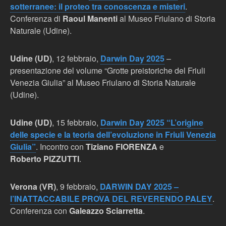
sotterranee: il proteo tra conoscenza e misteri
.
Conferenza di
Raoul Manenti
al Museo Friulano di Storia
Naturale (Udine).
Udine (UD)
, 12 febbraio,
Darwin Day 2025
–
presentazione del volume “Grotte preistoriche del Friuli
Venezia Giulia” al Museo Friulano di Storia Naturale
(Udine).
Udine (UD)
, 15 febbraio,
Darwin Day 2025 “L’origine
delle specie e la teoria dell’evoluzione in Friuli Venezia
Giulia”
. Incontro con
Tiziano FIORENZA
e
Roberto PIZZUTTI
.
Verona (VR)
, 9 febbraio,
DARWIN DAY 2025 –
l’INATTACCABILE PROVA DEL REVERENDO PALEY
.
Conferenza con
Galeazzo Sciarretta
.