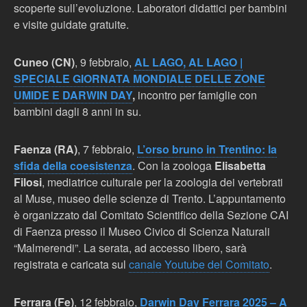
scoperte sull’evoluzione. Laboratori didattici per bambini
e visite guidate gratuite.
Cuneo (CN)
, 9 febbraio,
AL LAGO, AL LAGO |
SPECIALE GIORNATA MONDIALE DELLE ZONE
UMIDE E DARWIN DAY
,
incontro per famiglie con
bambini dagli 8 anni in su.
Faenza (RA)
, 7 febbraio,
L’orso bruno in Trentino: la
sfida della coesistenza
. Con la zoologa
Elisabetta
Filosi
, mediatrice culturale per la zoologia dei vertebrati
al Muse, museo delle scienze di Trento. L’appuntamento
è organizzato dal Comitato Scientifico della Sezione CAI
di Faenza presso il Museo Civico di Scienza Naturali
“Malmerendi”. La serata, ad accesso libero, sarà
registrata e caricata sul
canale Youtube del Comitato
.
Ferrara (Fe)
, 12 febbraio,
Darwin Day Ferrara 2025 – A