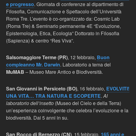
e progresso
. Giornata di conferenze al dipartimento di
Filosofia, Comunicazione e Spettacolo dell’Università
Roma Tre. L’evento è co-organizzato da: Cosmic Lab
(Roma Tre) & Seminario permanente 4E “Evoluzione,
Epistemologia, Etica, Ecologia” Dottorato in Filosofia
(Sapienza) & centro “Res Viva”.
Salsomaggiore Terme (PR)
, 12 febbraio,
Buon
compleanno Mr. Darwin
. Laboratorio a tema del
MuMAB
– Museo Mare Antico e Biodiversità.
San Giovanni in Persiceto (BO)
, 16 febbraio,
EVOLVITI!
UNA VITA… TRA NATURA E SCOPERTE
.
Al
laboratorio dell’insetto
(Museo del Cielo e della Terra)
un’esperienza coinvolgente che celebra l’evoluzione e la
biodiversità. Dai 5 anni in su.
San Rocco di Bernezzo (CN)
, 15 febbraio,
165 anni e