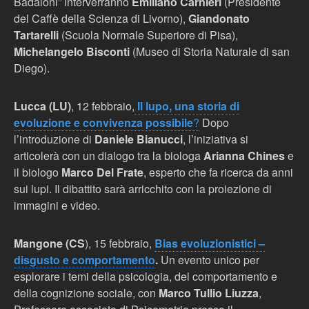
Badaloni” interverranno
Emiliano Carnieri
(Presidente
del Caffè della Scienza di Livorno),
Giandonato
Tartarelli
(Scuola Normale Superiore di Pisa),
Michelangelo Bisconti
(Museo di Storia Naturale di san
Diego).
Lucca (LU)
, 12 febbraio,
Il lupo, una storia di
evoluzione e convivenza possibile
?
Dopo
l’introduzione di
Daniele Bianucci
, l’iniziativa si
articolerà con un dialogo tra la biologa
Arianna Chines
e
il biologo
Marco Del Frate
, esperto che fa ricerca da anni
sui lupi. Il dibattito sarà arricchito con la proiezione di
immagini e video.
Mangone (CS
), 15 febbraio,
Bias evoluzionistici –
disgusto e comportamento
.
Un evento unico per
esplorare i temi della psicologia, del comportamento e
della cognizione sociale, con
Marco Tullio Liuzza
,