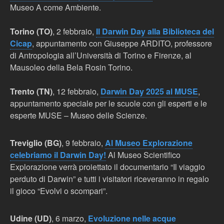
Museo A come Ambiente.
Torino (TO)
, 2 febbraio,
Il Darwin Day alla Biblioteca del
Cicap
, appuntamento con Giuseppe ARDITO, professore
di Antropologia all’Università di Torino e Firenze, al
Mausoleo della Bela Rosin Torino.
Trento (TN)
, 12 febbraio,
Darwin Day 2025 al MUSE
,
appuntamento speciale per le scuole con gli esperti e le
esperte MUSE – Museo delle Scienze.
Treviglio (BG)
, 9 febbraio,
Al Museo Explorazione
celebriamo il Darwin Day!
Al Museo Scientifico
Explorazione verrà proiettato il documentario “Il viaggio
perduto di Darwin” e tutti i visitatori riceveranno in regalo
il gioco “Evolvi o scompari”.
Udine (UD)
, 6 marzo,
Evoluzione nelle acque