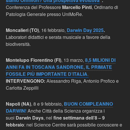
siamo Onnivori? Una prospettiva evolutiva
”.
Conferenza del Professore
Marcello Pinti
, Ordinario di
Patologia Generale presso UniMoRe.
Moncalieri (TO)
, 16 febbraio,
Darwin Day 2025
.
Laboratori didattici e serata musicale a favore della
biodiversità.
Montelupo Fiorentino (FI)
, 13 marzo,
8,5 MILIONI DI
ANNI FA IN TOSCANA
SANDRONE, IL PRIMATE
FOSSILE PIÙ IMPORTANTE D’ITALIA
.
INTERVENGONO:
Alessandro Riga, Antonio Profico e
Carlotta Zeppilli
Napoli (NA)
, 8 e 9 febbraio,
BUON COMPLEANNO
DARWIN!
Anche Città della Scienza organizza i
suoi
Darwin Days
, nel
fine settimana dell’8 – 9
febbraio
: nel Science Centre sarà possibile conoscere e