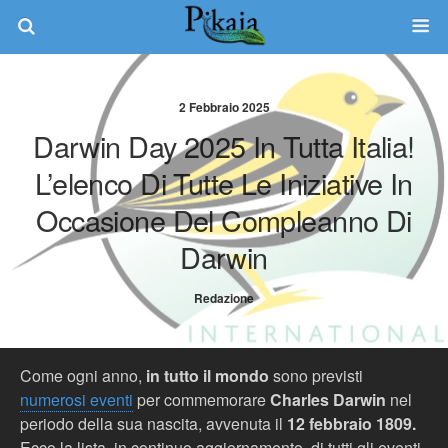
2 Febbraio 2025
Darwin Day 2025 In Tutta Italia!
L’elenco Di Tutte Le Iniziative In
Occasione Del Compleanno Di
Darwin
Redazione
Come ogni anno,
in tutto il mondo
sono previsti
numerosi eventi
per commemorare
Charles Darwin
nel
periodo della sua nascita, avvenuta il
12 febbraio 1809.
Ecco la lista, in continuo aggiornamento, di tutti gli eventi