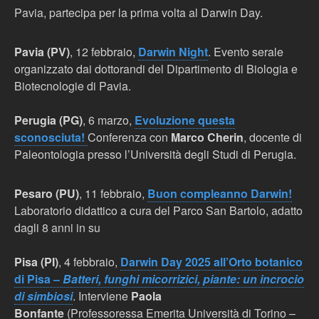
Pavia, partecipa per la prima volta al Darwin Day.
Pavia (PV)
, 12 febbraio,
Darwin Night
. Evento serale
organizzato dai dottorandi del Dipartimento di Biologia e
Biotecnologie di Pavia.
Perugia (PG)
, 6 marzo,
Evoluzione questa
sconosciuta!
Conferenza con
Marco Cherin
, docente di
Paleontologia presso l’Università degli Studi di Perugia.
Pesaro (PU)
, 11 febbraio,
Buon compleanno Darwin!
Laboratorio didattico a cura del Parco San Bartolo, adatto
dagli 8 anni in su
Pisa (PI)
, 4 febbraio,
Darwin Day 2025 all’Orto botanico
di Pisa –
Batteri, funghi micorrizici, piante: un incrocio
di simbiosi
. Interviene
Paola
Bonfante
(Professoressa Emerita Università di Torino –