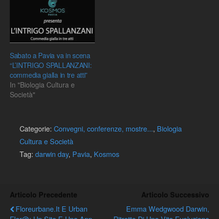
Sabato a Pavia va in scena
“L’INTRIGO SPALLANZANI:
commedia gialla in tre atti”
In "Biologia Cultura e
Società"
Categorie:
Convegni, conferenze, mostre...
,
Biologia
Cultura e Società
Tag:
darwin day
,
Pavia
,
Kosmos
Articolo Precedente
Articolo Successivo
Floreurbane.it E Urban
Emma Wedgwood Darwin,
Flor@: Un Sito E Una App
Ritratto Di Una Vita Evoluzione