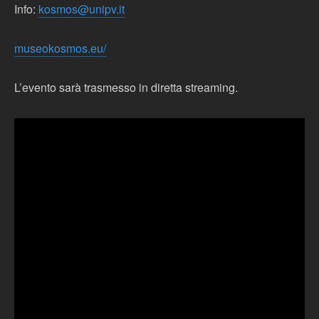
Info:
kosmos@unipv.it
museokosmos.eu/
L’evento sarà trasmesso in diretta streaming.