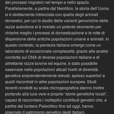
dei processi migratori nel tempo e nello spazio.
Parallelamente, a partire dal Neolitico, la storia dell’Uomo
si è strettamente intrecciata con quella degli animali
domestici, per cui lo studio delle varianti genomiche delle
razze autoctone si è rivelato un potente strumento per
chiarire meglio i processi di domesticazione e le rotte di
dispersione delle antiche popolazioni umane e animali. In
questo contesto, la penisola italiana emerge come un
laboratorio di eccezionale complessità: grazie alle analisi
condotte sul DNA di diverse popolazioni italiane e di
altrettante razze bovine ed equine, è stato possibile
osservare nelle popolazioni attuali livelli di diversità
genetica sorprendentemente elevati, spesso superiori a
quelli riscontrati in altre popolazioni europee. Studi
recenti condotti su scala microgeografica stanno inoltre
portando alla luce vere e proprie “storie genetiche locali”,
capaci di raccontare i molteplici contributi genetici che, a
partire dal lontano Paleolitico fino ad oggi, hanno
plasmato il patrimonio genetico degli Italiani.