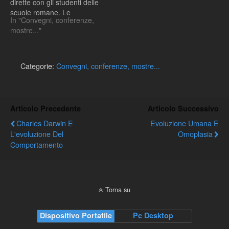
dirette con gli studenti delle
scuole romane. Le
In "Convegni, conferenze,
localizzazioni cittadine
mostre..."
sono le più disparate, dal
Museo di Zoologia al
Planetario e Museo
Astronomico,
Categorie:
Convegni, conferenze, mostre...
dall'Auditorium al Teatro di
Tor Bella Monaca, dalla
Libreria Feltrinelli a Villa
Mondragone, fuori
Articolo Precedente
Articolo Successivo
città. Per
Charles Darwin E
Evoluzione Umana E
Charles…
L'evoluzione Del
Omoplasia
Comportamento
Torna su
Dispositivo Portatile
Pc Desktop