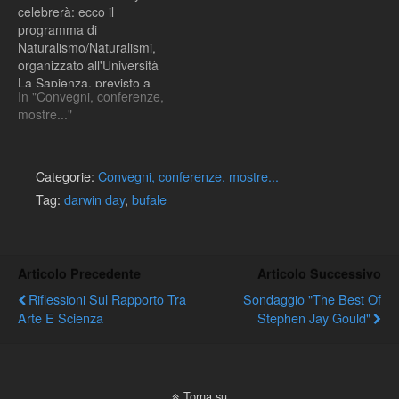
celebrerà: ecco il
programma di
Naturalismo/Naturalismi,
organizzato all'Università
La Sapienza, previsto a
In "Convegni, conferenze,
Villa Mirafiori il 12 febbraio
mostre..."
Categorie:
Convegni, conferenze, mostre...
Tag:
darwin day
,
bufale
Articolo Precedente
Articolo Successivo
Riflessioni Sul Rapporto Tra
Sondaggio "The Best Of
Arte E Scienza
Stephen Jay Gould"
Torna su