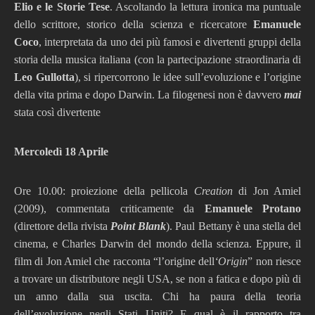
Elio e le Storie Tese
. Ascoltando la lettura ironica ma puntuale
dello scrittore, storico della scienza e ricercatore
Emanuele
Coco
, interpretata da uno dei più famosi e divertenti gruppi della
storia della musica italiana (con la partecipazione straordinaria di
Leo Gullotta
), si ripercorrono le idee sull’evoluzione e l’origine
della vita prima e dopo Darwin. La filogenesi non è davvero
mai
stata così divertente
Mercoledì 18 Aprile
Ore 10.00: proiezione della pellicola
Creation
di Jon Amiel
(2009), commentata criticamente da
Emanuele Protano
(direttore della rivista
Point Blank
). Paul Bettany è una stella del
cinema, e Charles Darwin del mondo della scienza. Eppure, il
film di Jon Amiel che racconta “l’origine dell
‘Origin
” non riesce
a trovare un distributore negli USA, se non a fatica e dopo più di
un anno dalla sua uscita. Chi ha paura della teoria
dell’evoluzione negli Stati Uniti? E qual è il rapporto tra