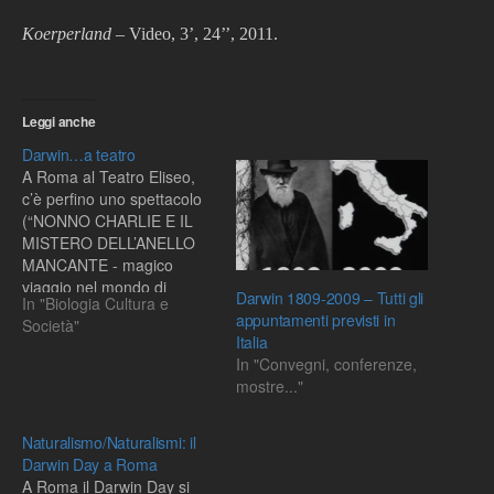
Koerperland
– Video, 3’, 24’’, 2011.
Leggi anche
Darwin…a teatro
A Roma al Teatro Eliseo,
c’è perfino uno spettacolo
(“NONNO CHARLIE E IL
MISTERO DELL’ANELLO
MANCANTE - magico
viaggio nel mondo di
Darwin 1809-2009 – Tutti gli
In "Biologia Cultura e
DARWIN”) adatto a
appuntamenti previsti in
Società"
bambini dai tre fino a 11
Italia
anni.A Milano fino al 1°
In "Convegni, conferenze,
marzo: Spettacolo di Giulio
mostre..."
Giorello e Luca Boschi,
regia Stefano de Luca
produzione Piccolo…
Naturalismo/Naturalismi: il
Darwin Day a Roma
A Roma il Darwin Day si