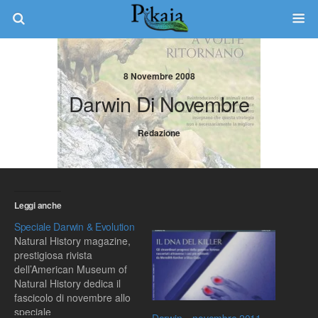
8 Novembre 2008
Darwin Di Novembre
Redazione
Leggi anche
Speciale Darwin & Evolution
Natural History magazine,
prestigiosa rivista
dell’American Museum of
Natural History dedica il
fascicolo di novembre allo
speciale