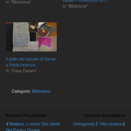
Darwin – novembre 2011
In "Biblioteca"
In "Biblioteca"
Il giallo dei taccuini di Darwin
a Radio3scienza
In "Casa Darwin"
Categorie:
Biblioteca
Articolo Precedente
Articolo Successivo
Wallace. L'uomo Che Gettò
Ontogenesi E Vita Umana
Nel Panico Darwin