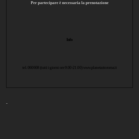
Per partecipare è necessaria la prenotazione
Info
tel. 060608 (tutti i giorni ore 9.00-21.00)
www.planetarioroma.it