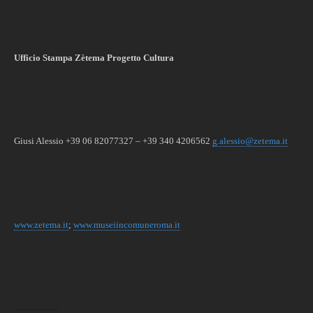
Ufficio Stampa Zètema
Progetto
Cultura
Giusi Alessio +
39 06 82077327 – +39 340 4206562
g.alessio@zetema.it
www.zetema.it
;
www.museiincomuneroma.it