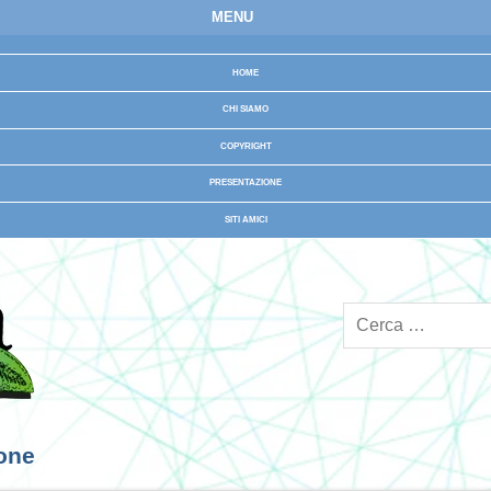
MENU
HOME
CHI SIAMO
COPYRIGHT
PRESENTAZIONE
SITI AMICI
ione