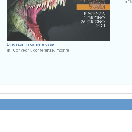
In "I
Dinosauri in carne e ossa
In "Convegni, conferenze, mostre..."