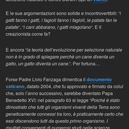
E le sue argomentazioni sono solide e incontrovertibili: “
i
gatti fanno i gatti, i fagioli fanno i fagioli, le patate fan le
patate
“, “
i cani abbaiano, i gatti miagolano
“. E il
creazionista come fa?
E ancora “
la teoria dell’evoluzione per selezione naturale
non è in grado di spiegare perchè un cane diventa un
gatto, un gatto diventa un cane
.”. Per fortuna…
Forse Padre Livio Fanzaga dimentica il
documento
vaticano
, datato 2004, che fu approvato e firmato da colui
che, solo l’anno successivo, sarebbe diventato Papa
Benedetto XVI: nel paragrafo 63 si legge “
Poiché è stato
dimostrato che tutti gli organismi viventi della Terra sono
geneticamente connessi tra loro, è praticamente certo che
essi discendono tutti da questo primo organismo. I
risultati convergenti di numerosi studi nelle scienze