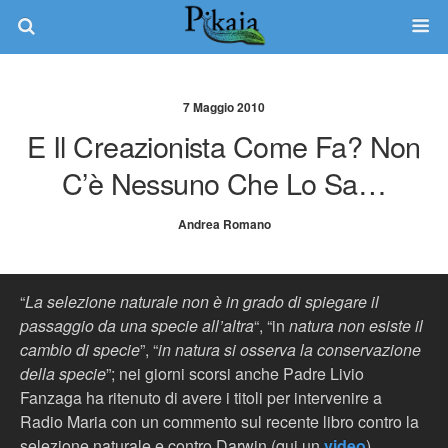
7 Maggio 2010
E Il Creazionista Come Fa? Non
C’è Nessuno Che Lo Sa…
Andrea Romano
“
La selezione naturale non è in grado di spiegare il
passaggio da una specie all’altra
“, “in
natura non esiste il
cambio di specie
”, “
in natura si osserva la conservazione
della specie
”; nei giorni scorsi anche Padre Livio
Fanzaga ha ritenuto di avere i titoli per intervenire a
Radio Maria con un commento sul recente libro contro la
selezione naturale e contro Darwin (qui un
video
).