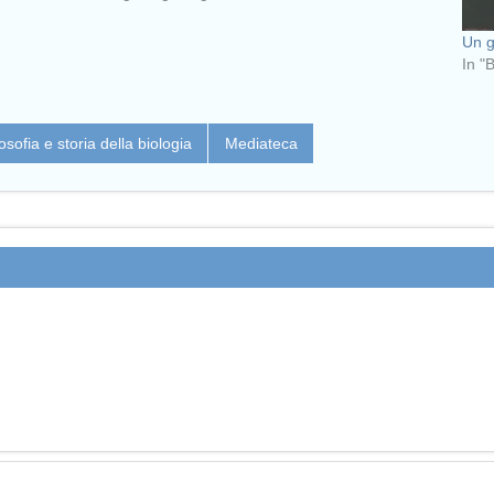
Un g
In "
losofia e storia della biologia
Mediateca