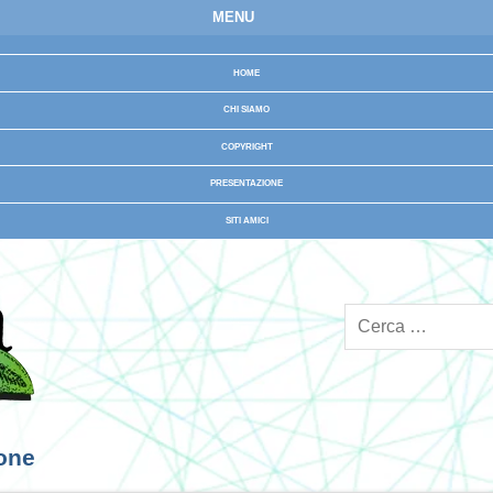
MENU
HOME
CHI SIAMO
COPYRIGHT
PRESENTAZIONE
SITI AMICI
ione