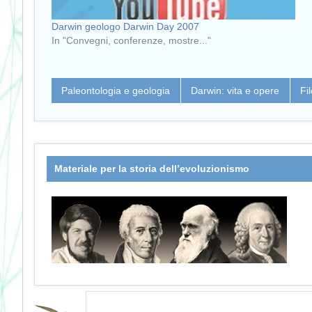
Darwin geologo Darwin Day 2007
In "Convegni, conferenze, mostre..."
Paleontologia e geologia
Darwin: vita e opere
Fi
Materiale per la storia dell’evoluzionismo