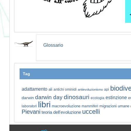
Glossario
Tag
biodive
adattamento
ali
antichi ominidi
api
antievoluzionismo
dinosauri
darwin day
estinzione
darwin
e
ecologia
libri
macroevoluzione
migrazioni umane
laboratori
mammiferi
uccelli
Pievani
teoria dell'evoluzione