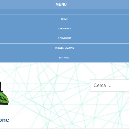
MENU
HOME
CHI SIAMO
COPYRIGHT
PRESENTAZIONE
SITI AMICI
ione