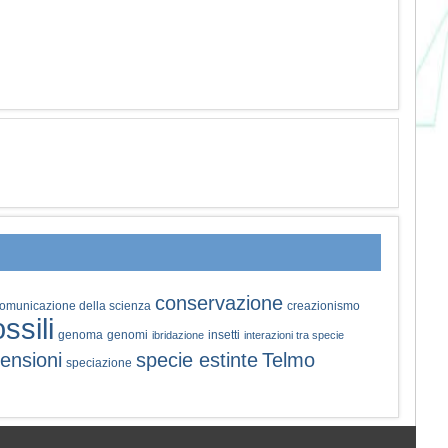
conservazione
omunicazione della scienza
creazionismo
ossili
genoma
genomi
insetti
ibridazione
interazioni tra specie
ensioni
specie estinte
Telmo
speciazione