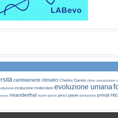
rsità
cambiamenti climatici
Charles Darwin
clima
coevoluzione
c
f
evoluzione umana
evoluzione molecolare
voluzione
rec
neanderthal
primati
pesci
piante
nuove specie
predazione
mostre