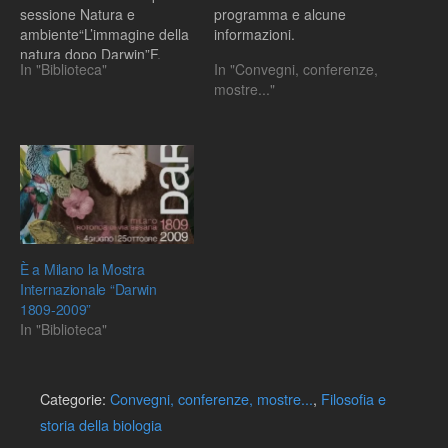
sessione Natura e
programma e alcune
ambiente“L’immagine della
informazioni.
natura dopo Darwin”F.
In "Biblioteca"
In "Convegni, conferenze,
Michelini (FBK scienze
mostre..."
religiose) La paura
dell’ambiente. Reazioni
filosofiche al pensiero
evoluzionistaC. Brentari
(Università di Trento -
Dipartimento di filosofia
storia e beni
culturali)10.00-11.00
seconda sessione
È a Milano la Mostra
L’evoluzione della
Internazionale “Darwin
mente“La mente animale:
1809-2009”
Darwin e il problema…
In "Biblioteca"
Categorie:
Convegni, conferenze, mostre...
,
Filosofia e
storia della biologia