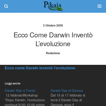
2 Ottobre 2009
Ecco Come Darwin Inventò
L’evoluzione
Redazione
Ecco come Darwin inventò l’evoluzione
Leggi anche
Darwin Year a Trento
Darwin Day di Genova
12 febbraioWorkshop
Dal 15 al 17 febbraio si
"Dopo Darwin, l'evoluzione
terrà il Darwin Day di
continua"9.00-10.00 prima
Genova: ecco il