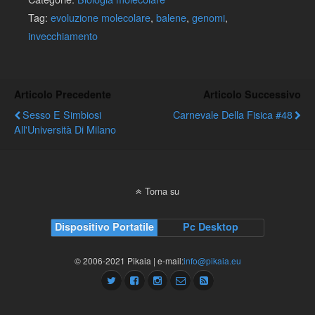
Tag:
evoluzione molecolare
,
balene
,
genomi
,
invecchiamento
Articolo Precedente
Articolo Successivo
Sesso E Simbiosi
Carnevale Della Fisica #48
All'Università Di Milano
Torna su
Dispositivo Portatile
Pc Desktop
© 2006-2021 Pikaia | e-mail:
info@pikaia.eu