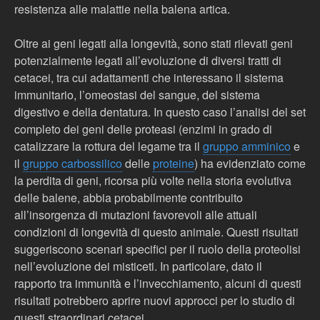
resistenza alle malattie nella balena artica.
Oltre ai geni legati alla longevità, sono stati rilevati geni
potenzialmente legati all’evoluzione di diversi tratti di
cetacei, tra cui adattamenti che interessano il sistema
immunitario, l’omeostasi del sangue, del sistema
digestivo e della dentatura. In questo caso l’analisi del set
completo dei geni delle proteasi (enzimi
i
n grado di
catalizzare la rottura del legame tra il
gruppo amminico
e
il
gruppo carbossilico
delle
proteine
) ha evidenziato come
la perdita di geni, ricorsa più volte nella storia evolutiva
delle balene, abbia probabilmente contribuito
all’insorgenza di mutazioni favorevoli alle attuali
condizioni di longevità di questo animale. Questi risultati
suggeriscono scenari specifici per il ruolo della proteolisi
nell’evoluzione dei misticeti. In particolare, dato il
rapporto tra immunità e l’invecchiamento, alcuni di questi
risultati potrebbero aprire nuovi approcci per lo studio di
questi straordinari cetacei.