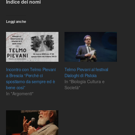
Indice dei nomi
Leggi anche
Incontro con Telmo Pievani
Telmo Pievani al festival
a Brescia “Perché ci
Dialoghi di Pistoia
spostiamo da sempre ed è
In "Biologia Cultura e
bene così”
Società"
In "Argomenti"