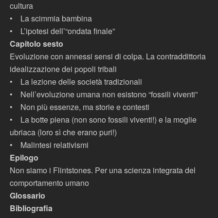
cultura
•
La scimmia bambina
•
L’ipotesi dell’“ondata finale”
Capitolo sesto
Evoluzione con annessi sensi di colpa. La contraddittoria
idealizzazione dei popoli tribali
•
La lezione delle società tradizionali
•
Nell’evoluzione umana non esistono “fossili viventi”
•
Non più essenze, ma storie e contesti
•
La botte piena (non sono fossili viventi!) e la moglie
ubriaca (loro sì che erano puri!)
•
Malintesi relativismi
Epilogo
Non siamo i Flintstones. Per una scienza integrata del
comportamento umano
Glossario
Bibliografia