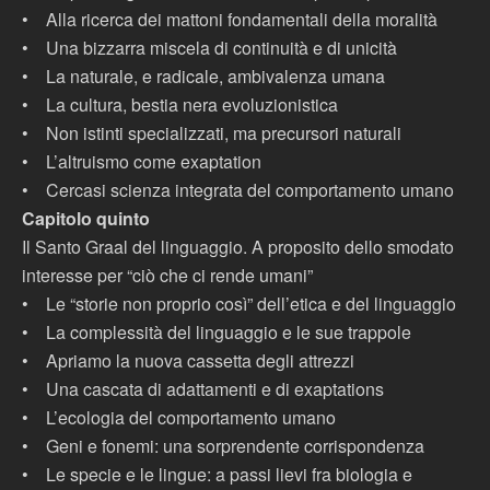
•
Alla ricerca dei mattoni fondamentali della moralità
•
Una bizzarra miscela di continuità e di unicità
•
La naturale, e radicale, ambivalenza umana
•
La cultura, bestia nera evoluzionistica
•
Non istinti specializzati, ma precursori naturali
•
L’altruismo come exaptation
•
Cercasi scienza integrata del comportamento umano
Capitolo quinto
Il Santo Graal del linguaggio. A proposito dello smodato
interesse per “ciò che ci rende umani”
•
Le “storie non proprio così” dell’etica e del linguaggio
•
La complessità del linguaggio e le sue trappole
•
Apriamo la nuova cassetta degli attrezzi
•
Una cascata di adattamenti e di exaptations
•
L’ecologia del comportamento umano
•
Geni e fonemi: una sorprendente corrispondenza
•
Le specie e le lingue: a passi lievi fra biologia e