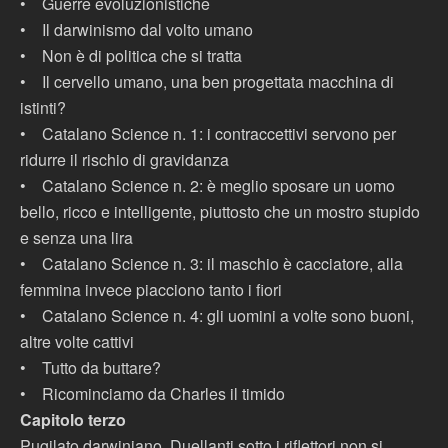
•
Guerre evoluzionistiche
•
Il darwinismo dal volto umano
•
Non è di politica che si tratta
•
Il cervello umano, una ben progettata macchina di
istinti?
•
Catalano Science n. 1: i contraccettivi servono per
ridurre il rischio di gravidanza
•
Catalano Science n. 2: è meglio sposare un uomo
bello, ricco e intelligente, piuttosto che un mostro stupido
e senza una lira
•
Catalano Science n. 3: il maschio è cacciatore, alla
femmina invece piacciono tanto i fiori
•
Catalano Science n. 4: gli uomini a volte sono buoni,
altre volte cattivi
•
Tutto da buttare?
•
Ricominciamo da Charles il timido
Capitolo terzo
Pugilato darwiniano. Duellanti sotto i riflettori non si