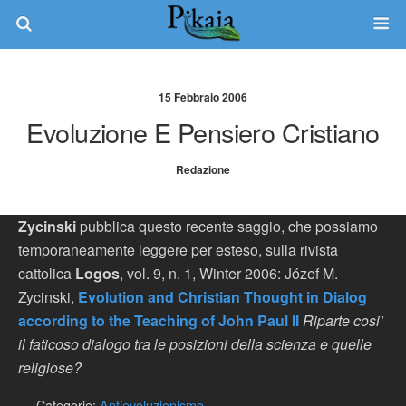
15 Febbraio 2006
Evoluzione E Pensiero Cristiano
Redazione
Zycinski
pubblica questo recente saggio, che possiamo
temporaneamente leggere per esteso, sulla rivista
cattolica
Logos
, vol. 9, n. 1, Winter 2006: Józef M.
Zycinski,
Evolution and Christian Thought in Dialog
according to the Teaching of John Paul II
Riparte cosi’
il faticoso dialogo tra le posizioni della scienza e quelle
religiose?
Categorie:
Antievoluzionismo