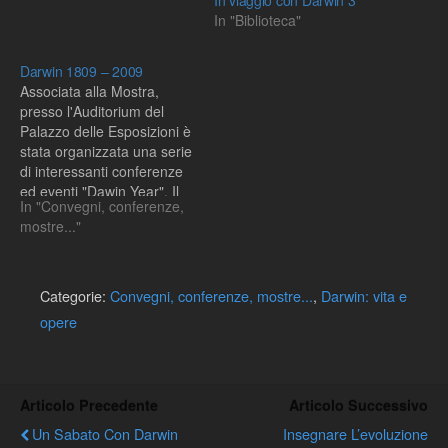
In viaggio con Darwin 3
In "Biblioteca"
Darwin 1809 – 2009
Associata alla Mostra,
presso l'Auditorium del
Palazzo delle Esposizioni è
stata organizzata una serie
di interessanti conferenze
ed eventi "Dawin Year". Il
In "Convegni, conferenze,
programma in allegato!
mostre..."
Categorie:
Convegni, conferenze, mostre...
,
Darwin: vita e
opere
Articolo Precedente
Articolo Successivo
Un Sabato Con Darwin
Insegnare L’evoluzione