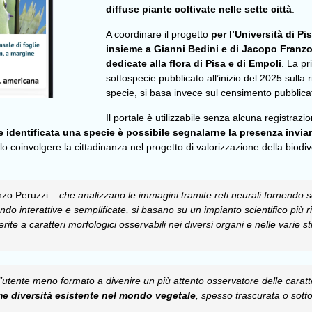
diffuse piante coltivate nelle sette città
.
A coordinare il progetto
per l’Università di P
insieme a Gianni Bedini e di Jacopo Franz
dedicate alla flora di Pisa e di Empoli
. La pr
sottospecie pubblicato all’inizio del 2025 sulla r
specie, si basa invece sul censimento pubblicat
Il portale è utilizzabile senza alcuna registrazi
e identificata una specie è possibile segnalarne la presenza invi
llo coinvolgere la cittadinanza nel progetto di valorizzazione della biod
nzo Peruzzi –
che analizzano le immagini tramite reti neurali fornendo so
ndo interattive e semplificate, si basano su un impianto scientifico più ri
ite a caratteri morfologici osservabili nei diversi organi e nelle varie st
’utente meno formato a divenire un più attento osservatore delle caratte
me
diversità esistente nel mondo vegetale
, spesso trascurata o sotto