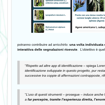
potranno contribuire ad arricchirlo:
una volta individuata 
interattiva delle segnalazioni ricevute
. L’obiettivo è que
“
Rispetto ad altre app di identificazion
e – spiega Lore
identificazione sviluppate in questo progetto, pur resta
successive tra coppie di affermazioni contrapposte, rifer
“
L’uso di questi strumenti
– prosegue –
induce anche l
a
far percepire, tramite l’esperienza diretta, l’enor