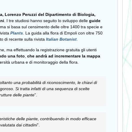
isa, Lorenzo Peruzzi del Dipartimento di Biologia,
oni
. I tre studiosi hanno seguito lo sviluppo delle
guide
ima si basa sul censimento delle oltre 1400 tra specie e
ivista
Plants
. La guida alla flora di Empoli con oltre 750
o di recente sulla rivista
Italian Botanist
.
one, ma effettuando la registrazione gratuita gli utenti
ando una foto
,
che andrà ad incrementare la mappa
iversità urbana e di monitoraggio della flora.
ltanto una probabilità di riconoscimento, le chiavi di
goroso. Si tratta infatti di una sequenza di scelte
rutture delle piante
”.
ristiche delle piante, contribuendo in modo efficace
valutata dai cittadini
”.