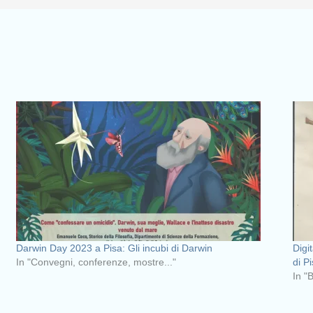
Darwin Day 2023 a Pisa: Gli incubi di Darwin
Digi
In "Convegni, conferenze, mostre..."
di P
In "