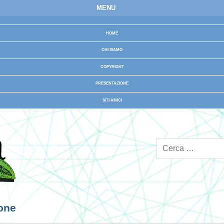
MENU
HOME
CHI SIAMO
COPYRIGHT
PRESENTAZIONE
SITI AMICI
ione