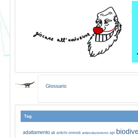
Glossario
Tag
biodive
adattamento
ali
antichi ominidi
api
antievoluzionismo