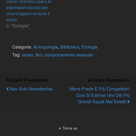
Come i bonobo usano le
espressioni facciali per
creare legami durante il
sesso
In "Etologia"
Categorie:
Antropologia
,
Biblioteca
,
Etologia
Tag:
sesso
,
libri
,
comportamento sessuale
Articolo Precedente
Articolo Successivo
Non Solo Neanderthal
Meno Prede E Più Competitori:
Così Si Estinse Uno Dei Più
Grandi Squali Mai Esistiti
Torna su