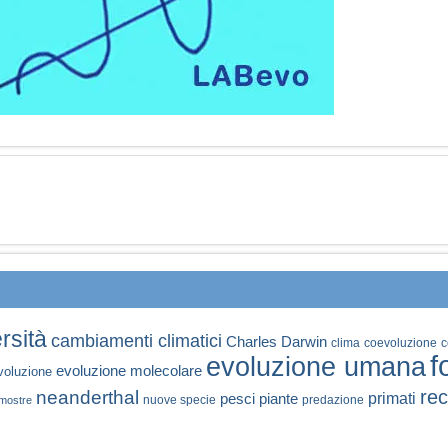
rsità
cambiamenti climatici
Charles Darwin
clima
coevoluzione
c
f
evoluzione umana
evoluzione molecolare
voluzione
rec
neanderthal
primati
pesci
piante
nuove specie
predazione
mostre