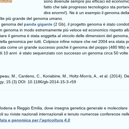
sono divenute sempre più efficaci ed economic
fatto che tale progresso tecnologico sta port
dire enormi!). Ne è un esempio il genoma dell
olte più grande del genoma umano.
 il genoma del
panda gigante
(2 Gb), il progetto genoma è stato condot
 genoma in modo estremamente più veloce ed economico rispetto alla
iare il genoma è stata soggetta al vincolo delle dimensioni del genoma, l
lla genomica per tutti. Colpisce infine notare che nel 2004 era stata 
ciata come un grande successo poiché il genoma del pioppo (480 Mb) er
 di 10 anni è stato sequenziato con successo un genoma circa 50 volte
epeau, M., Cardeno, C., Koriabine, M., Holtz-Morris, A., et al. (2014). 
gy
, 15 (3) DOI: 10.1186/gb-2014-15-3-r59
 Modena e Reggio Emilia, dove insegna genetica generale e molecolare ne
li su riviste nazionali internazionali e tenuto numerose conferenze nelle
data e genomica per l’agricoltura 4.0
.