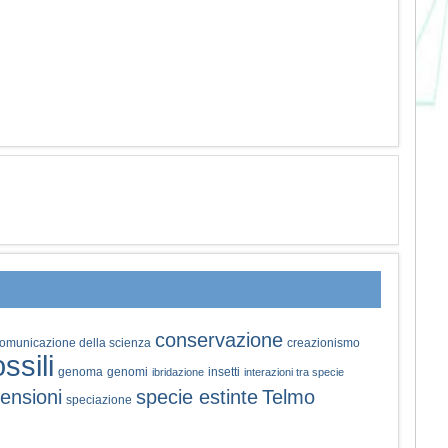
conservazione
omunicazione della scienza
creazionismo
ossili
genoma
genomi
insetti
ibridazione
interazioni tra specie
ensioni
specie estinte
Telmo
speciazione