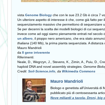
vista
Genome Biology
che con le sue 23.2 Gb è circa 7 v
Un ulteriore aspetto di interesse è che, come già fatto per
sequenziamento massivo che permettono di sequenziare un
Se per decenni la scelta dei modelli biologici di cui sequenz
invece come ad oggi siamo pienamente entrati nel secolo de
un albero
, il pioppo nero americano, che era stato annun
thaliana
(140 Mb), la prima pianta sequenziata. A distanza
Mauro Mandrioli
da
Il gene irriverente
Riferimenti:
Neale, D., Wegrzyn, J., Stevens, K., Zimin, A., Puiu, D., Cr
haploid DNA and novel assembly strategies.
Genome Biolo
Credit:
Soil-Science.info
, da
Wikimedia Commons
Mauro Mandrioli
Biologo e genetista all’Università di
pubblicato più di centosessanta artico
Nove miliardi a tavola- Droni, big 