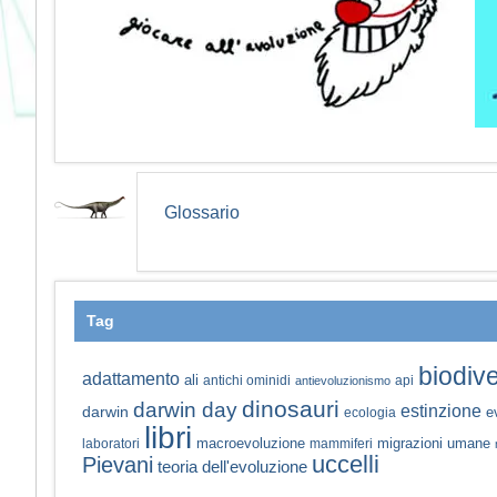
Glossario
Tag
biodive
adattamento
ali
antichi ominidi
api
antievoluzionismo
dinosauri
darwin day
estinzione
darwin
e
ecologia
libri
macroevoluzione
migrazioni umane
laboratori
mammiferi
uccelli
Pievani
teoria dell'evoluzione