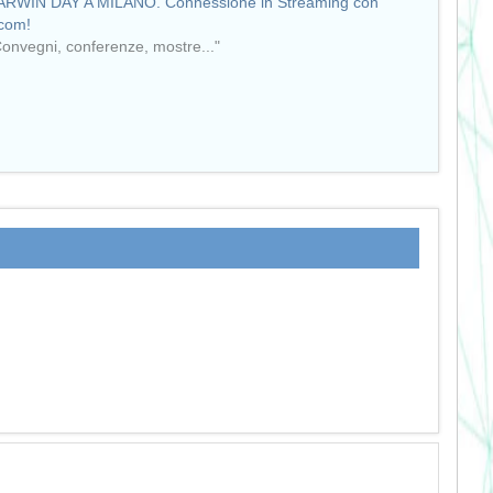
ARWIN DAY A MILANO. Connessione in Streaming con
com!
Convegni, conferenze, mostre..."