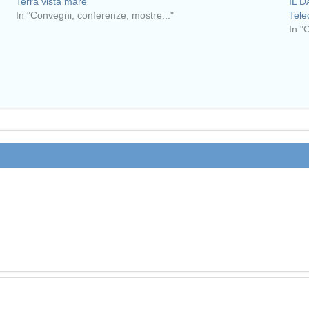
Terra vista mare
IL D
In "Convegni, conferenze, mostre..."
Tele
In "