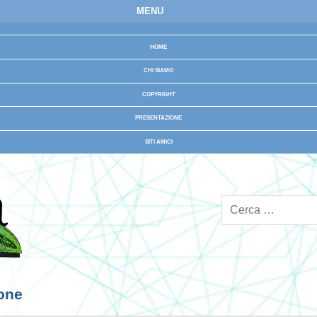
MENU
HOME
CHI SIAMO
COPYRIGHT
PRESENTAZIONE
SITI AMICI
ione