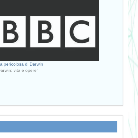
ea pericolosa di Darwin
Darwin: vita e opere"