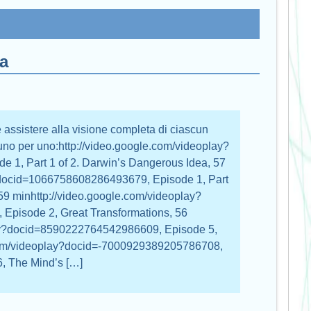
va
 assistere alla visione completa di ciascun
uno per uno:http://video.google.com/videoplay?
1, Part 1 of 2. Darwin’s Dangerous Idea, 57
?docid=1066758608286493679, Episode 1, Part
59 minhttp://video.google.com/videoplay?
pisode 2, Great Transformations, 56
lay?docid=8590222764542986609, Episode 5,
.com/videoplay?docid=-7000929389205786708,
, The Mind’s […]