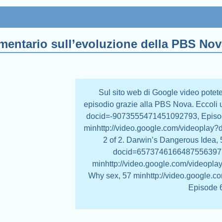
cumentario sull’evoluzione della PBS No
Sul sito web di Google video potete
episodio grazie alla PBS Nova. Eccoli 
docid=-9073555471451092793, Episode 
minhttp://video.google.com/videoplay
2 of 2. Darwin’s Dangerous Idea, 
docid=6573746166487556397, E
minhttp://video.google.com/videop
Why sex, 57 minhttp://video.google
Episode 6