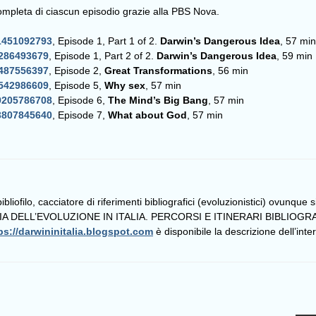
completa di ciascun episodio grazie alla PBS Nova.
1451092793
, Episode 1, Part 1 of 2.
Darwin’s Dangerous Idea
, 57 min
8286493679
, Episode 1, Part 2 of 2.
Darwin’s Dangerous Idea
, 59 min
6487556397
, Episode 2,
Great Transformations
, 56 min
4542986609
, Episode 5,
Why sex
, 57 min
9205786708
, Episode 6,
The Mind’s Big Bang
, 57 min
3807845640
, Episode 7,
What about God
, 57 min
liofilo, cacciatore di riferimenti bibliografici (evoluzionistici) ovunque 
TORIA DELL’EVOLUZIONE IN ITALIA. PERCORSI E ITINERARI BIBLIOGRA
ps://darwininitalia.blogspot.com
è disponibile la descrizione dell’in