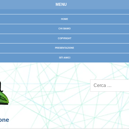
MENU
HOME
CHI SIAMO
COPYRIGHT
PRESENTAZIONE
SITI AMICI
ione