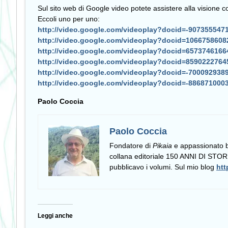
Sul sito web di Google video potete assistere alla visione 
Eccoli uno per uno:
http://video.google.com/videoplay?docid=-907355547
http://video.google.com/videoplay?docid=106675860
http://video.google.com/videoplay?docid=657374616
http://video.google.com/videoplay?docid=859022276
http://video.google.com/videoplay?docid=-700092938
http://video.google.com/videoplay?docid=-886871000
Paolo Coccia
Paolo Coccia
Fondatore di
Pikaia
e appassionato bib
collana editoriale 150 ANNI DI S
pubblicavo i volumi. Sul mio blog
htt
Leggi anche