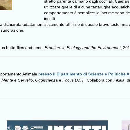
stretto parente caimano dagli occhiali,
Caiman 
utilizzare quelle di alcune tartarughe acquatich
comportamento è semplice: le lacrime sono ricche
insetti.
a dichiarata adattamentisticamente all’inizio di questo breve testo, ma que
a sudorazione.
ous butterflies and bees.
Frontiers in Ecology and the Environment
, 20
omportamento Animale
presso il Dipartimento di Scienze e Politiche A
,
Mente e Cervello
,
Oggiscienza
e
Focus D&R
. Collabora con
Pikaia
, d