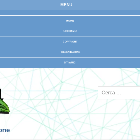
MENU
HOME
CHI SIAMO
COPYRIGHT
PRESENTAZIONE
SITI AMICI
ione