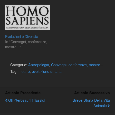
dell’uomo visti attraverso la
teoria
dell’evoluzione”mostra
didattica con presenza
fissa di un
accompagnatoreMuseo di
Storia Naturale, Via Monte
Evoluzioni e Diversità
alla Rena, 41 Rosignano
In "Convegni, conferenze,
SolvayDal…
mostre..."
Categorie:
Antropologia
,
Convegni, conferenze, mostre...
Tag:
mostre
,
evoluzione umana
Articolo Precedente
Articolo Successivo
Gli Pterosauri Triassici
Breve Storia Della Vita
Animale