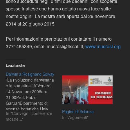
sono succedute negli ultimi due decenni, con scoperte
spesso inattese che hanno gettato nuova luce sulle
nostre origini. La mostra sarà aperta dal 29 novembre
2014 al 20 giugno 2015
Per informazioni e prenotazioni contattare il numero
3771465349, email musrosi@tiscali.it,
www.musrosi.org
Leggi anche
Darwin a Rosignano Solvay
"La rivoluzione darwiniana
e la sua attualità”Venerdì
14 Novembre 2008ore
21.00Prof. Fabio
GarbariDipartimento di
scienze botaniche Univ.
Pagine di Scienza
In "Convegni, conferenze,
Pisaingresso gratuito "A
In "Argomenti"
mostre..."
due secoli da Darwin:
l’origine delle specie e