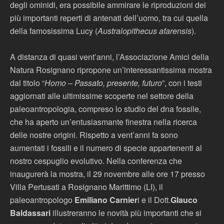
degli ominidi, era possibile ammirare le riproduzioni dei
più importanti reperti di antenati dell’uomo, tra cui quella
della famosissima Lucy (
Australopithecus afarensis
).
A distanza di quasi vent’anni, l’Associazione Amici della
Natura Rosignano ripropone un’interessantissima mostra
dal titolo “
Homo – Passato, presente, futuro
”, con i testi
aggiornati alle ultimissime scoperte nel settore della
paleoantropologia, compreso lo studio del dna fossile,
che ha aperto un’entusiasmante finestra nella ricerca
delle nostre origini. Rispetto a vent’anni fa sono
aumentati i fossili e il numero di specie appartenenti al
nostro cespuglio evolutivo. Nella conferenza che
inaugurerà la mostra, il 29 novembre alle ore 17 presso
Villa Pertusati a Rosignano Marittimo (LI), il
paleoantropologo
Emiliano Carnier
i e il Dott.
Glauco
Baldassari
illustreranno le novità più importanti che si