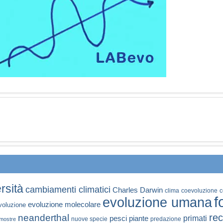
rsità
cambiamenti climatici
Charles Darwin
clima
coevoluzione
c
f
evoluzione umana
evoluzione molecolare
voluzione
rec
neanderthal
primati
pesci
piante
nuove specie
predazione
mostre