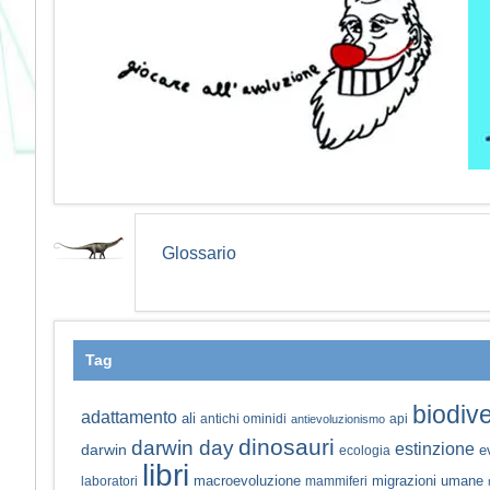
Glossario
Tag
biodive
adattamento
ali
antichi ominidi
api
antievoluzionismo
dinosauri
darwin day
estinzione
darwin
e
ecologia
libri
macroevoluzione
migrazioni umane
laboratori
mammiferi