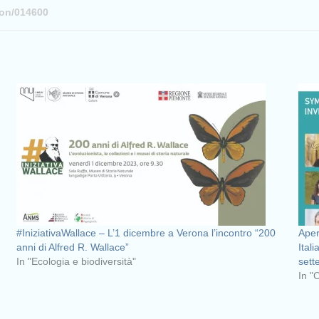
son/014600
#IniziativaWallace – L’1 dicembre a Verona l’incontro “200
Aper
anni di Alfred R. Wallace”
Itali
In "Ecologia e biodiversità"
sett
In "