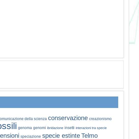
conservazione
omunicazione della scienza
creazionismo
ossili
genoma
genomi
insetti
ibridazione
interazioni tra specie
ensioni
specie estinte
Telmo
speciazione