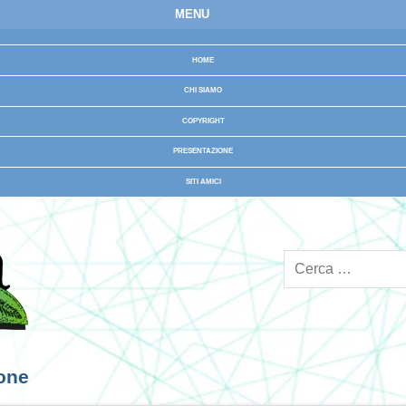
MENU
HOME
CHI SIAMO
COPYRIGHT
PRESENTAZIONE
SITI AMICI
ione