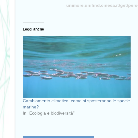
unimore.unifind.cineca.it/get/per
Leggi anche
Cambiamento climatico: come si sposteranno le specie
marine?
In "Ecologia e biodiversità"