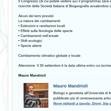
Il Congresso (di cui potete vedere
qui
il programma) sarà in
ricerche della Società Italiana di Biogeografia avvalendosi d
Alcuni dei temi previsti:
La natura dei cambiamenti
• Estinzioni e rarefazioni locali
• Effetti sulla fenologia delle specie
• Cambiamenti nell’areale
• Shift ecologici
• Specie aliene
Cambiamento climatico globale e locale
Attenzione: Il 30 settembre è la data ultima entro cui iscriv
Mauro Mandrioli
Mauro Mandrioli
Biologo e genetista all’Università di
pubblicato più di centosessanta artico
Nove miliardi a tavola- Droni, big 