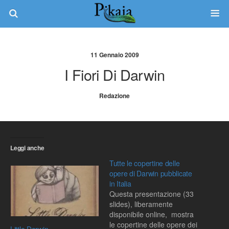
11 Gennaio 2009
I Fiori Di Darwin
Redazione
Leggi anche
Tutte le copertine delle
opere di Darwin pubblicate
in Italia
Questa presentazione (33
slides), liberamente
disponibile online, mostra
le copertine delle opere dei