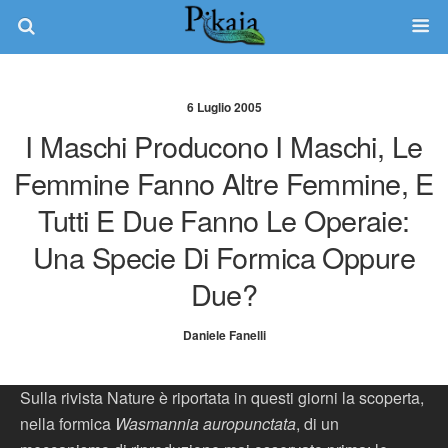
6 Luglio 2005
I Maschi Producono I Maschi, Le
Femmine Fanno Altre Femmine, E
Tutti E Due Fanno Le Operaie:
Una Specie Di Formica Oppure
Due?
Daniele Fanelli
Sulla rivista Nature è riportata in questi giorni la scoperta,
nella formica
Wasmannia auropunctata
, di un