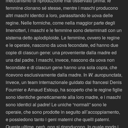
meccanismo di riproduzione mai osservato prima: le
femmine clonano sé stesse, mentre i maschi producono
altri maschi identici a loro, parassitando le uova delle
regine. Nelle formiche, come nella maggior parte degli
Imenotteri, i maschi e le femmine sono determinati con un
sistema detto aplodiploide. Le femmine, ovvero le regine
e le operaie, nascono da uova fecondate, ed hanno due
copie di ciascun gene: una proveniente dalla madre ed
una dal padre. I maschi, invece, nascono da uova non
fecondate e di ciascun gene hanno una sola copia, che
ricevono esclusivamente dalla madre. In
W. auropunctata
,
invece, un team internazionale guidato dai francesi Denis
Fournier e Arnaud Estoup, ha scoperto che le regine figlie
sono identiche geneticamente alla loro madre, e i maschi
sono identici al padre! Le uniche “normali” sono le
operaie, che sono prodotte in seguito all’accoppiamento,
e possiedono tanto i geni materni che quelli paterni.
Queste ultime, però, non si riproducono. In quale modo i