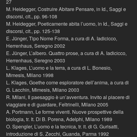
27
M. Heidegger, Costruire Abitare Pensare, in Id., Saggi e
discorsi, cit., pp. 96-108
M. Heidegger, Poeticamente abita l’uomo, in Id., Saggi e
discorsi, cit., pp. 125-138
E. Jünger, Tipo Nome Forma, a cura di A. Iadicicco,
Herrenhaus, Seregno 2002
E. Jünger, L’albero. Quattro prose, a cura di A. Iadicicco,
Herrenhaus, Seregno 2003
L. Klages, L’uomo e la terra, a cura di L. Bonesio,
Mimesis, Milano 1998
L. Klages, Goethe come esploratore dell’anima, a cura di
G. Lacchin, Mimesis, Milano 2003
R. Milani, Il paesaggio è un’avventura. Invito al piacere di
viaggiare e di guardare, Feltrinelli, Milano 2005
A. Portmann, Le forme viventi. Nuove prospettive della
biologia, tr. It. Di B. Porena, Adelphi, Milano 1989
O. Spengler, L’uomo e la tecnica, tr. it. di G. Gurisatti,
introduzione di S. Zecchi, Guanda, Parma 1992