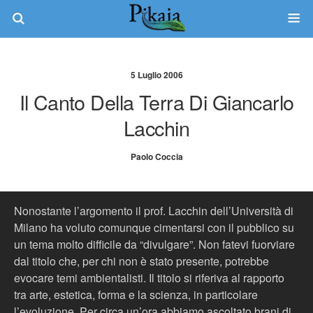
5 Luglio 2006
Il Canto Della Terra Di Giancarlo
Lacchin
Paolo Coccia
Nonostante l’argomento il prof. Lacchin dell’Università di
Milano ha voluto comunque cimentarsi con il pubblico su
un tema molto difficile da “divulgare”. Non fatevi fuorviare
dal titolo che, per chi non è stato presente, potrebbe
evocare temi ambientalisti. Il titolo si riferiva al rapporto
tra arte, estetica, forma e la scienza, in particolare
l’evoluzione. Per circa un’ora abbiamo ascoltato brani di