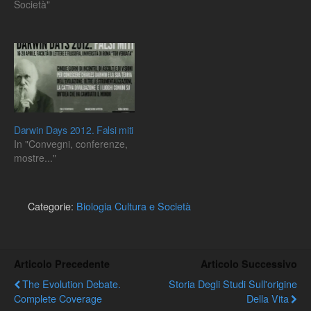
Società"
le risposte attraverso il
web. Ve le ripropongo
tradotte in italiano con
l'aggiunta di alcune mie
nuove domande. Se…
Darwin Days 2012. Falsi miti
In "Convegni, conferenze,
mostre..."
Categorie:
Biologia Cultura e Società
Articolo Precedente
Articolo Successivo
The Evolution Debate.
Storia Degli Studi Sull'origine
Complete Coverage
Della Vita