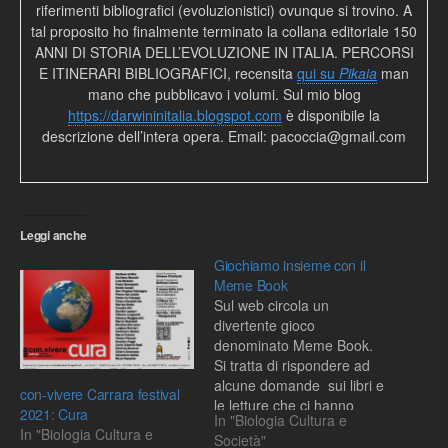
riferimenti bibliografici (evoluzionistici) ovunque si trovino. A
tal proposito ho finalmente terminato la collana editoriale 150
ANNI DI STORIA DELL’EVOLUZIONE IN ITALIA. PERCORSI
E ITINERARI BIBLIOGRAFICI, recensita
qui su
Pikaia
man
mano che pubblicavo i volumi. Sul mio blog
https://darwininitalia.blogspot.com
è disponibile la
descrizione dell’intera opera. Email: pacoccia@gmail.com
Leggi anche
Giochiamo insieme con il
Meme Book
Sul web circola un
divertente gioco
denominato Meme Book.
Si tratta di rispondere ad
alcune domande sui libri e
con-vivere Carrara festival
le letture che ci hanno
2021: Cura
In "Biologia Cultura e
coinvolto maggiormente e,
In "Biologia Cultura e
Società"
come i memi, di diffondere