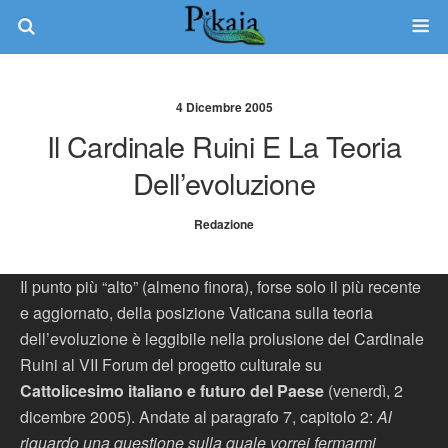
4 Dicembre 2005
Il Cardinale Ruini E La Teoria
Dell’evoluzione
Redazione
Il punto più “alto” (almeno finora), forse solo il più recente
e aggiornato, della posizione Vaticana sulla teoria
dell’evoluzione è leggibile nella prolusione del Cardinale
Ruini al VII Forum del progetto culturale su
Cattolicesimo italiano e futuro del Paese
(venerdì, 2
dicembre 2005). Andate al paragrafo 7, capitolo 2:
Al
riguardo una questione sulla quale vorrei fermarmi