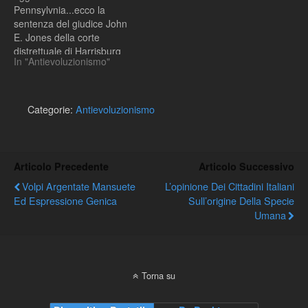
allestita una mostra sul
Pennsylvnia...ecco la
tema “Darwin…
sentenza del giudice John
E. Jones della corte
distrettuale di Harrisburg
In "Antievoluzionismo"
Categorie:
Antievoluzionismo
Articolo Precedente
Articolo Successivo
Volpi Argentate Mansuete
L’opinione Dei Cittadini Italiani
Ed Espressione Genica
Sull’origine Della Specie
Umana
Torna su