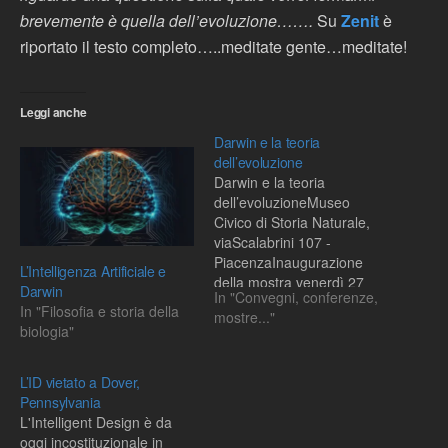
brevemente è quella dell’evoluzione…….
Su
Zenit
è
riportato il testo completo…..meditate gente…meditate!
Leggi anche
Darwin e la teoria
dell’evoluzione
Darwin e la teoria
dell’evoluzioneMuseo
Civico di Storia Naturale,
viaScalabrini 107 -
PiacenzaInaugurazione
L’Intelligenza Artificiale e
della mostra venerdì 27
Darwin
In "Convegni, conferenze,
novembre, ore 17.00In
In "Filosofia e storia della
mostre..."
occasione del 150°
biologia"
anniversario della
pubblicazione de “L’origine
delle specie” di Charles
L’ID vietato a Dover,
Darwin, nella sede del
Pennsylvania
Museo Civico di Storia
L'Intelligent Design è da
Naturale di Piacenza viene
oggi incostituzionale in