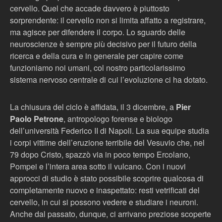
cervello. Quel che accade davvero è piuttosto
sorprendente: il cervello non si limita affatto a registrare,
ma agisce per difendere il corpo. Lo sguardo delle
neuroscienze è sempre più decisivo per il futuro della
ricerca e della cura e in generale per capire come
funzioniamo noi umani, col nostro particolarissimo
sistema nervoso centrale di cui l’evoluzione ci ha dotato.
La chiusura del ciclo è affidata, il 3 dicembre, a
Pier
Paolo Petrone
, antropologo forense e biologo
dell’università Federico II di Napoli. La sua equipe studia
i corpi vittime dell’eruzione terribile del Vesuvio che, nel
79 dopo Cristo, spazzò via in poco tempo Ercolano,
Pompei e l’intera area sotto il vulcano. Con i nuovi
approcci di studio è stato possibile scoprire qualcosa di
completamente nuovo e inaspettato: resti vetrificati del
cervello, in cui si possono vedere e studiare i neuroni.
Anche dal passato, dunque, ci arrivano preziose scoperte