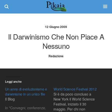
12 Giugno 2009
Il Darwinismo Che Non Piace A
Nessuno
Redazione
Leggi anche
Un anno di evoluzionismo e
World Science Festival 2012
darwinismo in un unico file
Si è da poco concluso a
Il Blog
New York il World Science
Festival, iniziato il 30
In "Convegni, conferenze,
maggio. Per chi non