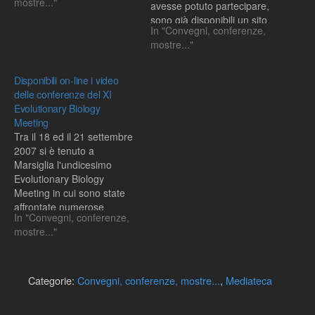
mostre..."
avesse potuto partecipare,
sono già disponibili un sito
In "Convegni, conferenze,
web con gli Eventi e un
mostre..."
altro con i Podcast, per i
curiosi di tutto il mondo che
conoscano l'inglese.
Disponibili on-line i video
delle conferenze del XI
Evolutionary Biology
Meeting
Tra il 18 ed il 21 settembre
2007 si è tenuto a
Marsiglia l'undicesimo
Evolutionary Biology
Meeting in cui sono state
affrontate numerose
In "Convegni, conferenze,
tematiche, che spaziavano
mostre..."
dall'utilizzo della genomica
e della post-genomica per
comprendere l'evoluzione
alla modelizzazione
Categorie:
Convegni, conferenze, mostre...
,
Mediateca
matematica
dell'evoluzione, senza