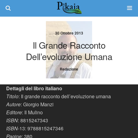
30 Ottobre 2013
Il Grande Racconto
Dell’evoluzione Umana
Redazione
Dettagli del libro italiano
Titolo
: Il grande racconto dell’evoluzione umana
Autore
: Giorgio Manzi
Editore
: Il Mulino
ISBN
: 8815247343
ISBN
-13: 9788815247346
Pagine
: 380