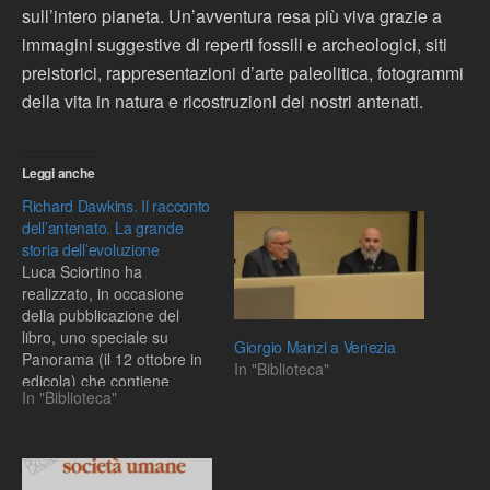
sull’intero pianeta. Un’avventura resa più viva grazie a
immagini suggestive di reperti fossili e archeologici, siti
preistorici, rappresentazioni d’arte paleolitica, fotogrammi
della vita in natura e ricostruzioni dei nostri antenati.
Leggi anche
Richard Dawkins. Il racconto
dell’antenato. La grande
storia dell’evoluzione
Luca Sciortino ha
realizzato, in occasione
della pubblicazione del
libro, uno speciale su
Giorgio Manzi a Venezia
Panorama (il 12 ottobre in
In "Biblioteca"
edicola) che contiene
In "Biblioteca"
un'intervista con
Dawkins.Noi vi
raccomandiamo la lettura
integrale delle sei puntate