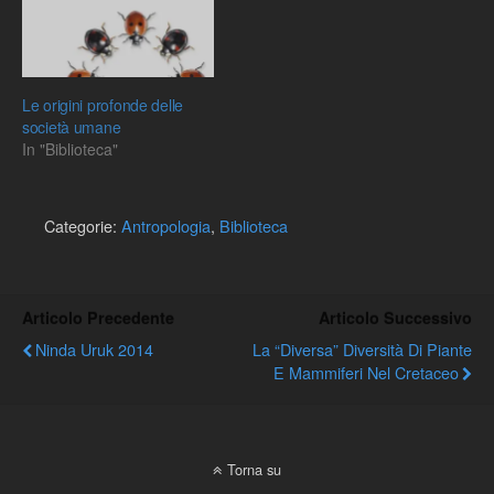
dedicate al libro scritte
dalla nostra collaboratrice
Paola Nardi che
alleghiamo. Buona lettura!
Paolo Coccia
Le origini profonde delle
società umane
In "Biblioteca"
Categorie:
Antropologia
,
Biblioteca
Articolo Precedente
Articolo Successivo
Ninda Uruk 2014
La “diversa” Diversità Di Piante
E Mammiferi Nel Cretaceo
Torna su