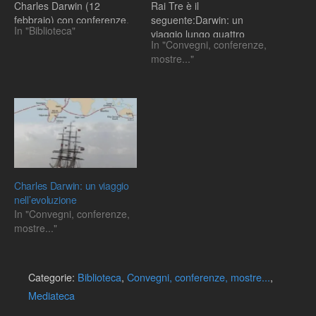
Charles Darwin (12
Rai Tre è il
febbraio) con conferenze,
seguente:Darwin: un
In "Biblioteca"
incontri, dibattiti ed eventi
viaggio lungo quattro
In "Convegni, conferenze,
varî che celebrano i valori
miliardi di anniDal sito della
mostre..."
della ricerca scientifica e
Rai riprendo questo
del pensiero razionale.
paragrafo:Ulisse
ripercorrerà le tappe di un
viaggio che ha cambiato il
modo di vedere la storia
della vita sulla…
Charles Darwin: un viaggio
nell’evoluzione
In "Convegni, conferenze,
mostre..."
Categorie:
Biblioteca
,
Convegni, conferenze, mostre...
,
Mediateca