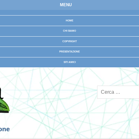
MENU
HOME
CHI SIAMO
COPYRIGHT
PRESENTAZIONE
SITI AMICI
ione