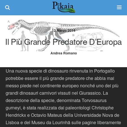
12 Marzo 2014
Il Più Grande Predatore D’Europa
Andrea Romano
Una nuova specie di dinosauro rinvenuta in Portogallo
potrebbe essere il più grande predatore che abbia mai
messo piede nel continente europeo nonché uno dei più
grandi dinosauri carnivori vissuti nel Giurassico. La
descrizione della specie, denominata Torvosaurus
gurneyi, è stata realizzata dai paleontologi Christophe
Hendrickx e Octavio Mateus della Universidade Nova de
Lisboa e del Museu da Lourinhã sulle pagine liberamente