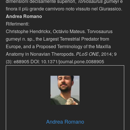
dimensioni decisamente superiori,
Torvosaurus gurneyi
è
finora il più grande carnivoro noto vissuto nel Giurassico.
Andrea Romano
Riferimenti:
Christophe Hendrickx, Octávio Mateus. Torvosaurus
gurneyi n. sp., the Largest Terrestrial Predator from
Europe, and a Proposed Terminology of the Maxilla
Anatomy in Nonavian Theropods.
PLoS ONE
, 2014; 9
(3): e88905 DOI: 10.1371/journal.pone.0088905
Andrea Romano