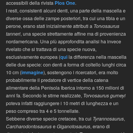
accessibili della rivista
Plos One
.
I resti, consistenti alcuni denti, una parte della mascella e
diverse ossa delle zampe posteriori, tra cui una tibia e un
perone, erano stati inizialmente attributi a
Torvosaurus
tanneri
, una specie strettamente affine ma di provenienza
nordamericana. Una più approfondita analisi ha invece
rivelato che si trattava di una specie nuova,
esclusivamente europea (
qui
la differenza nella mascella
delle due specie: con denti a forma di coltello lunghi circa
10 cm (
immagine
), sostengono i ricercatori, era molto
probabilmente il predatore di vertice della catena
alimentare della Penisola Iberica intorno a 150 milioni di
anni fa. Secondo le stime realizzate,
Torvosaurus gurneyi
poteva infatti raggiungere i 10 metri di lunghezza e un
peso compreso tra 4 e 5 tonnellate.
Sebbene diverse specie cretacee, tra cui
Tyrannosaurus
,
Carcharodontosaurus
e
Giganotosaurus
, erano di